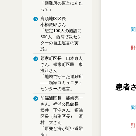
「避難所の運営にあた
って」
鹿頭地区区長
小橋敦郎さん
聞
「想定100人の施設に
300人：西浦防災セン
ターの自主運営の実
野
態」
領家町区長 山本政人
さん、領家町区民 東
澄江さん
「地域で守った避難所
――領家コミュニティ
患者
センターの運営」
前福浦区長 能崎亮一
さん、福浦公民館長
聞
松井 正浩さん、福浦
区長（前副区長） 濱
村 大さん
野
「原発と海が近い避難
所」