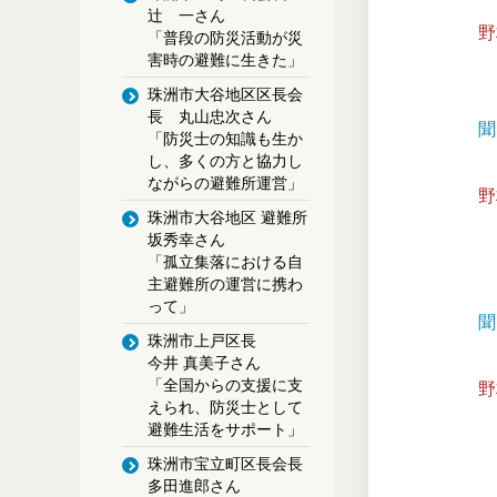
辻 一さん
野
「普段の防災活動が災
害時の避難に生きた」
珠洲市大谷地区区長会
長 丸山忠次さん
聞
「防災士の知識も生か
し、多くの方と協力し
ながらの避難所運営」
野
珠洲市大谷地区 避難所
坂秀幸さん
「孤立集落における自
主避難所の運営に携わ
って」
聞
珠洲市上戸区長
今井 真美子さん
「全国からの支援に支
野
えられ、
防災士として
避難生活をサポート」
珠洲市宝立町区長会長
多田進郎さん