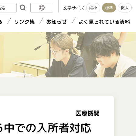
文字サイズ
縮小
標準
拡大
日本語
る
リンク集
お知らせ
よく見られている資料
English
簡体中文
繁體中文
医療機関
る中での入所者対応