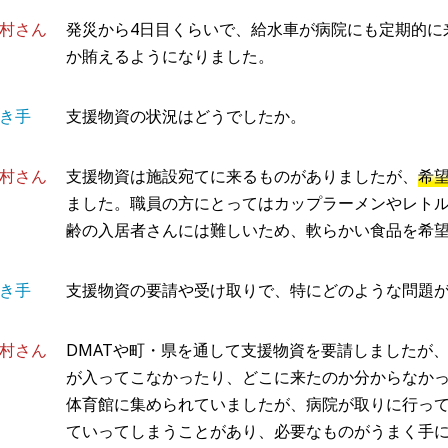
村さん
発災から4日目くらいで、給水車が病院にも定期的に
か賄えるようになりました。
き手
支援物資の状況はどうでしたか。
村さん
支援物資は施設宛てに来るものがありましたが、
希
ました。職員の方にとってはカップラーメンやレト
齢の入居者さんには難しいため、軟らかい食品を希
き手
支援物資の要請や受け取りで、特にどのような問題
村さん
DMATや町・県を通して支援物資を要請しましたが
が入ってこなかったり、どこに来たのか分からなか
体育館に集められていましたが、病院が取りに行っ
ていってしまうことがあり、必要なものがうまく手