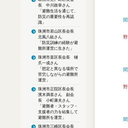
長 中川政幸さん
「避難生活を通じて、
防災の重要性を再認
聞
識」
珠洲市若山区長会長
野
北風八紘さん
「防災訓練の経験が避
難所運営に生きた」
珠洲市直区長会長 樋
爪一成さん
「想定と異なる場所で
聞
苦労しながらの避難所
運営」
野
珠洲市正院区長会長
濱木満喜さん 副会
長 小町康夫さん
「避難者・スタッフ・
支援者の力を結集して
避難所を運営」
聞
珠洲市三崎区長会長