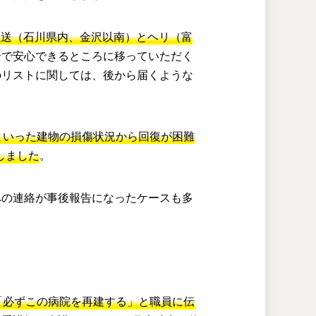
、陸送（石川県内、金沢以南）とヘリ（富
全で安心できるところに移っていただく
のリストに関しては、後から届くような
といった建物の損傷状況から回復が困難
しました
。
への連絡が事後報告になったケースも多
「必ずこの病院を再建する」と職員に伝