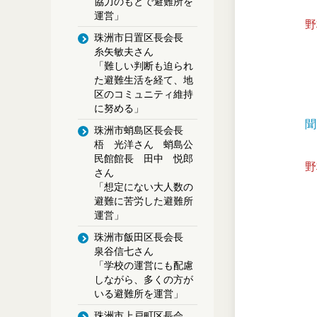
協力のもとで避難所を
運営」
野
珠洲市日置区長会長
糸矢敏夫さん
「難しい判断も迫られ
た避難生活を経て、地
区のコミュニティ維持
に努める」
聞
珠洲市蛸島区長会長
梧 光洋さん 蛸島公
民館館長 田中 悦郎
野
さん
「想定にない大人数の
避難に苦労した避難所
運営」
珠洲市飯田区長会長
泉谷信七さん
「学校の運営にも配慮
しながら、多くの方が
いる避難所を運営」
珠洲市上戸町区長会