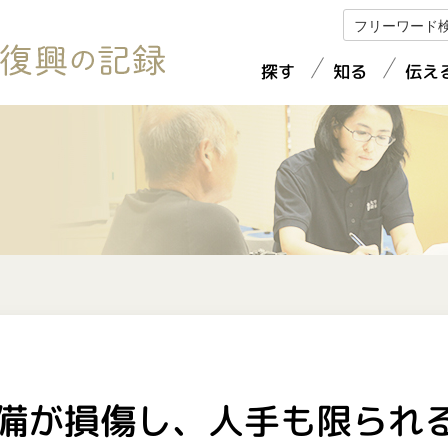
探す
知る
伝え
検証・復興プラン
地震・豪雨の被害
体験を語る
被災状況
復興へのあゆみ
復旧・復興
ビジュアルコンテンツ
被災者支援等
インフラの復旧・復興
地図から探す
報道コンテンツ紹介
備が損傷し、人手も限られ
初動対応と検証