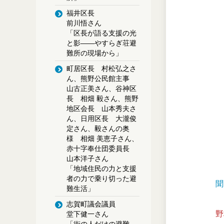
福井区長
前川悟さん
「区長が語る支援の光
と影――やすらぎ荘避
難所の現場から」
町居区長 村松弘之さ
ん、熊野公民館主事
山古正美さん、谷神区
長 相畑 毅さん、熊野
地区会長 山本秀夫さ
ん、日用区長 大瀧俊
定さん、毅さんの奥
様 相畑 美恵子さん、
赤十字奉仕団委員長
山本洋子さん
「地域住民の力と支援
者の力で乗り切った避
聞
難生活」
志賀町議会議員
野
堂下健一さん
「街の人だけの避難