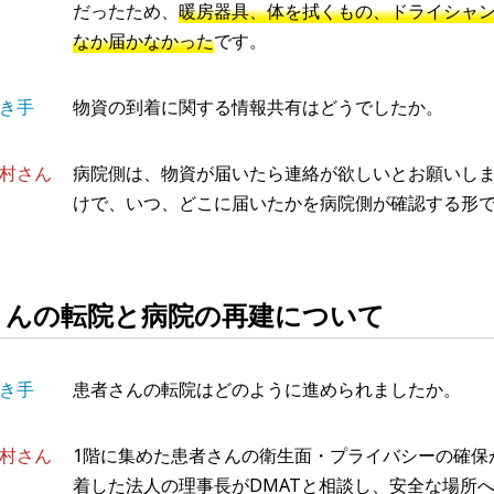
だったため、
暖房器具、体を拭くもの、ドライシャ
なか届かなかった
です。
き手
物資の到着に関する情報共有はどうでしたか。
村さん
病院側は、物資が届いたら連絡が欲しいとお願いし
けで、いつ、どこに届いたかを病院側が確認する形
さんの転院と病院の再建について
き手
患者さんの転院はどのように進められましたか。
村さん
1階に集めた患者さんの衛生面・プライバシーの確保
着した法人の理事長がDMATと相談し、安全な場所