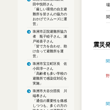
田中悦郎さん
場
「厳しい環境の自主避
難所を皆さんの協力の
聞
おかげでスムーズに運
営」
珠洲市正院避難所協力
者 瓶子睦子さん、瀬
戸裕喜子さん
震災
「皆で力を合わせ、助
け合って避難所を運
営」
聞
珠洲市宝立町区長 佐
小田淳一さん
「高齢者も多い学校の
野
避難所で感染症対応を
実施」
珠洲市大谷分団長 川
端孝さん
「通信の重要性を痛感
聞
しつつも、多くの方の