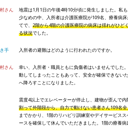
村さん
地震は1月1日の午後4時10分頃に発生しました。私
少なめの中、入所者は介護医療院が109名、療養病床が
てで、
2階から4階の介護医療院の病床は揺れがひど
る状況
でした。
き手
入所者の避難はどのように行われたのですか。
村さん
幸い、入所者・職員ともに負傷者はいませんでした。
動してしまったこともあって、安全が確保できないた
へ降ろすことになりました。
震度4以上でエレベーターが停止し、建物が歪んで内
割って外階段から、自力で動けない患者さん109名全
までかかり、1階のリハビリ訓練室やデイサービスス
ースを確保して休んでいただきました。1階の療養病