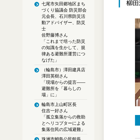
柳田
七尾市矢田郷地区まち
づくり協議会 防災部会
元会長、石川県防災活
動アドバイザー、防災
士
佐野藤博さん
「これまで培った防災
の知識を生かして、規
律ある避難所運営につ
なげた」
（輪島市）澤田建具店
澤田英樹さん
「現場からの提言――
避難所を「暮らしの
場」に」
輪島市上山町区長
住吉一好さん
「孤立集落からの救助
とヘリコプターによる
集落住民の広域避難」
珠洲市蛸島公民館長