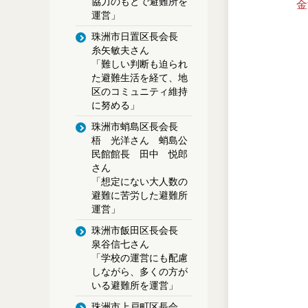
協力のもとで避難所を
金
運営」
珠洲市日置区長会長
糸矢敏夫さん
「難しい判断も迫られ
た避難生活を経て、地
区のコミュニティ維持
に努める」
珠洲市蛸島区長会長
梧 光洋さん 蛸島公
民館館長 田中 悦郎
さん
「想定にない大人数の
避難に苦労した避難所
運営」
珠洲市飯田区長会長
泉谷信七さん
「学校の運営にも配慮
しながら、多くの方が
いる避難所を運営」
珠洲市上戸町区長会