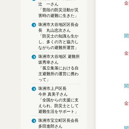
金
辻 一さん
「普段の防災活動が災
害時の避難に生きた」
珠洲市大谷地区区長会
長 丸山忠次さん
聞
「防災士の知識も生か
し、多くの方と協力し
ながらの避難所運営」
金
珠洲市大谷地区 避難所
坂秀幸さん
「孤立集落における自
主避難所の運営に携わ
って」
聞
珠洲市上戸区長
今井 真美子さん
「全国からの支援に支
金
えられ、
防災士として
避難生活をサポート」
珠洲市宝立町区長会長
多田進郎さん
聞