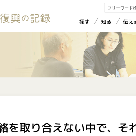
探す
知る
伝え
検証・復興プラン
地震・豪雨の被害
体験を語る
被災状況
復興へのあゆみ
復旧・復興
ビジュアルコンテンツ
被災者支援等
インフラの復旧・復興
地図から探す
報道コンテンツ紹介
絡を取り合えない中で、そ
初動対応と検証