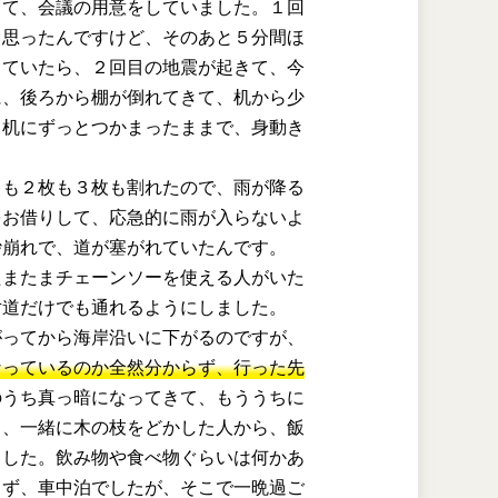
って、会議の用意をしていました。１回
と思ったんですけど、そのあと５分間ほ
していたら、２回目の地震が起きて、今
に、後ろから棚が倒れてきて、机から少
、机にずっとつかまったままで、身動き
スも２枚も３枚も割れたので、雨が降る
をお借りして、応急的に雨が入らないよ
砂崩れで、道が塞がれていたんです。
たまたまチェーンソーを使える人がいた
片道だけでも通れるようにしました。
がってから海岸沿いに下がるのですが、
なっているのか全然分からず、行った先
のうち真っ暗になってきて、もううちに
ら、一緒に木の枝をどかした人から、飯
ました。飲み物や食べ物ぐらいは何かあ
らず、車中泊でしたが、そこで一晩過ご