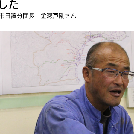
した
市日置分団長 金瀬戸剛さん