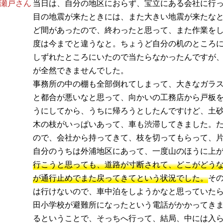
瀬戸さん
当日は、自分の地区におらず、宝立にある会社に行
目の地震が来たときには、また大きい地震が来たな
ど間があったので、終わったと思って、また作業を
度は今までと違うなと。ちょうど自分の机のところ
しずれたところにいたので当たらなかったんですが
が全然できませんでした。
事務所の中の棚も全部倒れてしまって、大きなガラ
と都合が悪いなと思って、向かいの工務店から戸板
うにしてから、うちに帰ろうとしたんですけど、土
木の枝がいっぱいあって、車も渋滞してきました。
ので、会社から持ってきて、枝を切ってもらって、
自分のうちは外浦地区にあって、一度山のほうに上
行こうと思っても、道路が寸断されて、どこがどう
が通行止めでまた戻ってきてという状況でした。
そ
は行けないので、車中泊をしようかなと思っていた
田小学校が避難所になったという電話がかかってき
るということで、そっちへ行って、結局、中には入