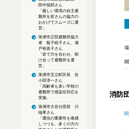
田中悦郎さん
「厳しい環境の自主避
難所を皆さんの協力の
おかげでスムーズに運
営」
珠洲市正院避難所協力
者 瓶子睦子さん、瀬
場
戸裕喜子さん
「皆で力を合わせ、助
け合って避難所を運
聞
営」
珠洲市宝立町区長 佐
小田淳一さん
「高齢者も多い学校の
避難所で感染症対応を
消防
実施」
珠洲市大谷分団長 川
端孝さん
聞
「通信の重要性を痛感
しつつも、多くの方の