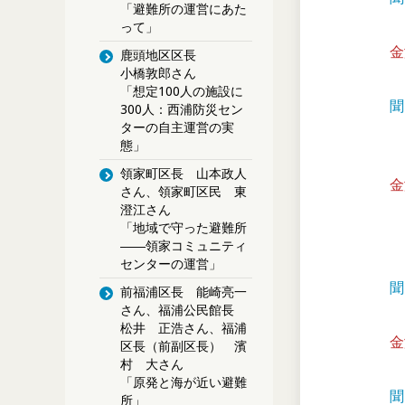
「避難所の運営にあた
って」
金
鹿頭地区区長
小橋敦郎さん
「想定100人の施設に
聞
300人：西浦防災セン
ターの自主運営の実
態」
領家町区長 山本政人
金
さん、領家町区民 東
澄江さん
「地域で守った避難所
――領家コミュニティ
センターの運営」
聞
前福浦区長 能崎亮一
さん、福浦公民館長
松井 正浩さん、福浦
金
区長（前副区長） 濱
村 大さん
「原発と海が近い避難
聞
所」