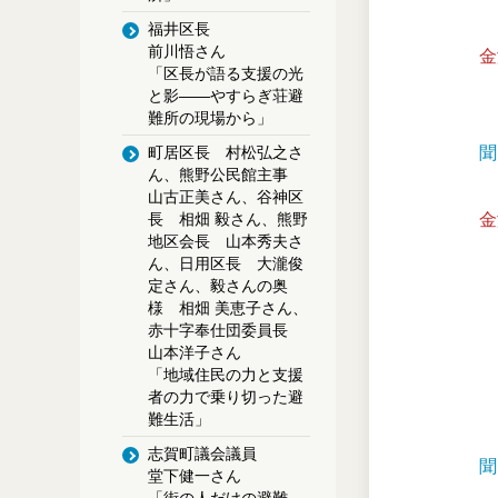
福井区長
前川悟さん
金
「区長が語る支援の光
と影――やすらぎ荘避
難所の現場から」
聞
町居区長 村松弘之さ
ん、熊野公民館主事
山古正美さん、谷神区
金
長 相畑 毅さん、熊野
地区会長 山本秀夫さ
ん、日用区長 大瀧俊
定さん、毅さんの奥
様 相畑 美恵子さん、
赤十字奉仕団委員長
山本洋子さん
「地域住民の力と支援
者の力で乗り切った避
難生活」
志賀町議会議員
聞
堂下健一さん
「街の人だけの避難