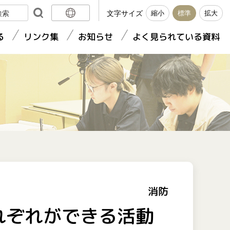
文字サイズ
縮小
標準
拡大
日本語
る
リンク集
お知らせ
よく見られている資料
English
簡体中文
繁體中文
消防
れぞれができる活動