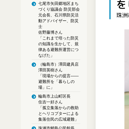
を
七尾市矢田郷地区まち
づくり協議会 防災部会
珠洲
元会長、石川県防災活
動アドバイザー、防災
士
佐野藤博さん
「これまで培った防災
の知識を生かして、規
律ある避難所運営につ
なげた」
（輪島市）澤田建具店
澤田英樹さん
「現場からの提言――
避難所を「暮らしの
場」に」
輪島市上山町区長
住吉一好さん
「孤立集落からの救助
とヘリコプターによる
集落住民の広域避難」
珠洲市蛸島公民館長