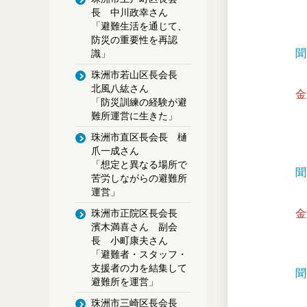
長 中川政幸さん
「避難生活を通じて、
防災の重要性を再認
聞
識」
珠洲市若山区長会長
北風八紘さん
金
「防災訓練の経験が避
難所運営に生きた」
珠洲市直区長会長 樋
爪一成さん
「想定と異なる場所で
聞
苦労しながらの避難所
運営」
金
珠洲市正院区長会長
濱木満喜さん 副会
長 小町康夫さん
「避難者・スタッフ・
支援者の力を結集して
聞
避難所を運営」
珠洲市三崎区長会長