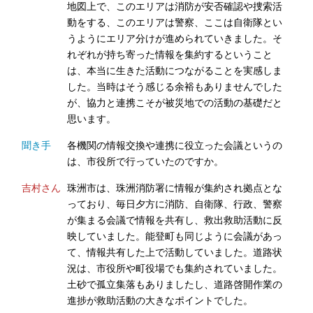
地図上で、このエリアは消防が安否確認や捜索活
動をする、このエリアは警察、ここは自衛隊とい
うようにエリア分けが進められていきました。そ
れぞれが持ち寄った情報を集約するということ
は、本当に生きた活動につながることを実感しま
した。当時はそう感じる余裕もありませんでした
が、協力と連携こそが被災地での活動の基礎だと
思います。
聞き手
各機関の情報交換や連携に役立った会議というの
は、市役所で行っていたのですか。
吉村さん
珠洲市は、珠洲消防署に情報が集約され拠点とな
っており、毎日夕方に消防、自衛隊、行政、警察
が集まる会議で情報を共有し、救出救助活動に反
映していました。能登町も同じように会議があっ
て、情報共有した上で活動していました。道路状
況は、市役所や町役場でも集約されていました。
土砂で孤立集落もありましたし、道路啓開作業の
進捗が救助活動の大きなポイントでした。