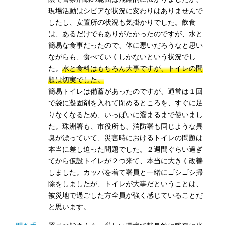
現場活動はシビアな状況に変わりはありませんで
したし、安置所の状況も気掛かりでした。飲食
は、あるだけでもありがたかったのですが、水と
簡易な食事だったので、体に悪いだろうなと思い
ながらも、食べていくしかないという状況でし
た。
水と食料はもちろん大事ですが、トイレの問
題は切実でした。
簡易トイレは備蓄があったのですが、通常は１回
で袋に凝固剤を入れて閉めるところを、すぐに足
りなくなるため、いっぱいに溜まるまで使いまし
た。珠洲署も、市役所も、消防署も同じような異
臭が漂っていて、災害時におけるトイレの問題は
本当に差し迫った問題でした。２週間ぐらい過ぎ
てから仮設トイレが２つ来て、本当に大きく改善
しました。カッパを着て署員と一緒にゴシゴシ掃
除をしましたが、トイレが大事だということは、
被災地で過ごした方全員が強く感じていることだ
と思います。