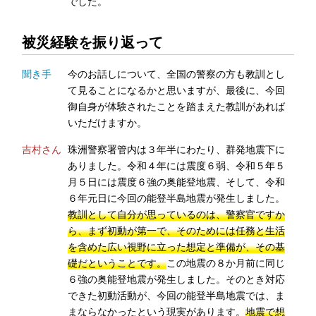
でした。
被災経験を振り返って
聞き手
今のお話しについて、全国の警察の方も教訓とし
て見ることになるかと思いますが、最後に、今回
御自身が体験されたことを踏まえた教訓があれば
いただけますか。
吉村さん
珠洲警察署管内は３年半にわたり、群発地震下に
ありました。令和４年には震度６弱、令和５年５
月５日には震度６強の奥能登地震、そして、令和
６年元日に今回の能登半島地震が発生しました。
教訓として自分が思っているのは、警察官ですか
ら、まず初動が第一で、そのためには任務と生活
を含めた広い視野に立った想定と準備が、その基
礎だということです。
この地震の８か月前に同じ
６強の奥能登地震が発生しました。そのとき対応
できた初動活動が、今回の能登半島地震では、ま
まならなかったという現実があります。
地震で想