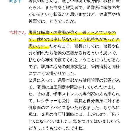
聞き手
署員の皆さんも、厳しい環境で献身的に職務に当
たられ、また自身も被災者で、避難所に家族の方
がいるという状況だと思いますけど、健康面や精
神面では、どうでしたか。
吉村さん
署員は職務への意識が強く、鍛えられているの
で、休むのは申し訳ないという気持ちがあったと
思います。
だからこそ、署長としては、署員や自
分が倒れたら活動の基盤が崩れるという思いで、
頼むから布団で寝てくれということにつながるん
です。署員の心身の健康状態は、管内情勢と同様
にすごく気掛かりでした。
２月に入って、県警本部から健康管理の部隊が来
て、署員の血圧測定や問診をしていただきまし
た。その後、惨事ストレスの専門家の方も来られ
て、レクチャーを受け、署員と自分自身に対する
健康面のアドバイスをいただきました。ちなみに
私は、２月の血圧計測時には、上が150で、下が
110になっていました。気をつけてはいましたが、
どうしようもなかったですね。