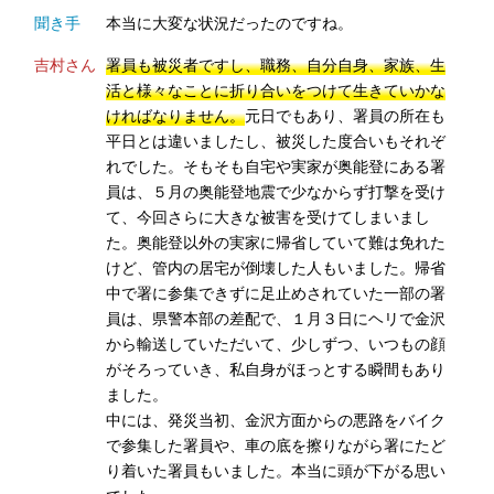
聞き手
本当に大変な状況だったのですね。
吉村さん
署員も被災者ですし、職務、自分自身、家族、生
活と様々なことに折り合いをつけて生きていかな
ければなりません。
元日でもあり、署員の所在も
平日とは違いましたし、被災した度合いもそれぞ
れでした。そもそも自宅や実家が奥能登にある署
員は、５月の奥能登地震で少なからず打撃を受け
て、今回さらに大きな被害を受けてしまいまし
た。奥能登以外の実家に帰省していて難は免れた
けど、管内の居宅が倒壊した人もいました。帰省
中で署に参集できずに足止めされていた一部の署
員は、県警本部の差配で、１月３日にヘリで金沢
から輸送していただいて、少しずつ、いつもの顔
がそろっていき、私自身がほっとする瞬間もあり
ました。
中には、発災当初、金沢方面からの悪路をバイク
で参集した署員や、車の底を擦りながら署にたど
り着いた署員もいました。本当に頭が下がる思い