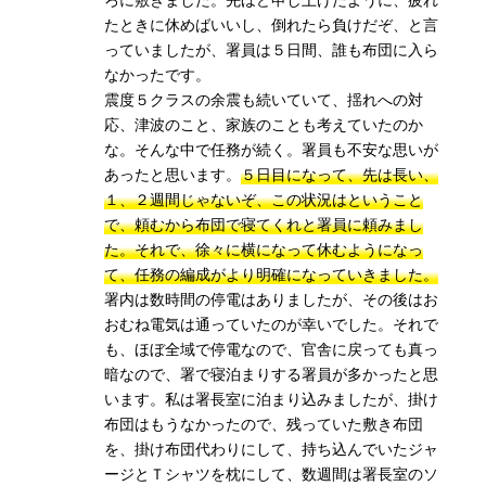
たときに休めばいいし、倒れたら負けだぞ、と言
っていましたが、署員は５日間、誰も布団に入ら
なかったです。
震度５クラスの余震も続いていて、揺れへの対
応、津波のこと、家族のことも考えていたのか
な。そんな中で任務が続く。署員も不安な思いが
あったと思います。
５日目になって、先は長い、
１、２週間じゃないぞ、この状況はということ
で、頼むから布団で寝てくれと署員に頼みまし
た。それで、徐々に横になって休むようになっ
て、任務の編成がより明確になっていきました。
署内は数時間の停電はありましたが、その後はお
おむね電気は通っていたのが幸いでした。それで
も、ほぼ全域で停電なので、官舎に戻っても真っ
暗なので、署で寝泊まりする署員が多かったと思
います。私は署長室に泊まり込みましたが、掛け
布団はもうなかったので、残っていた敷き布団
を、掛け布団代わりにして、持ち込んでいたジャ
ージとＴシャツを枕にして、数週間は署長室のソ