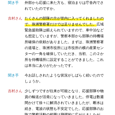
聞き手
外部から応援に来た方も、寝泊まりは庁舎内でさ
れていたのですか。
吉村さん
たくさんの部隊の方が管内に入ってくれましたの
で、珠洲警察署だけでは足りませんでした。
広域
緊急援助隊は鍛えられていますので、車中泊など
も想定していますが、警察本部から部隊の待機場
所確保の依頼がありました。まずは、珠洲警察署
の道場と、珠洲市役所には市役所の横の産業セン
ターの一角を確保していただき、当初、この２か
所を待機場所に設定することができました。これ
は本当にありがたかったです。
聞き手
今お話しされたような状況がしばらく続いたので
しょうか。
吉村さん
少しずつですが往来が可能となり、応援部隊や物
資の輸送が活発になっていきました。停電は数週
間かけて徐々に解消されていきましたが、断水は
続き、電波の状態も不安定でした。応援部隊のお
陰で警察活動の範囲は飛躍的に広がりましたが、