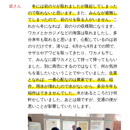
坂さん
冬には岩のりが取れましたが隆起してしまった
ので取れないと思います。
また、
みんなが避難し
てしまったので、岩のりを取る人がいません。
こ
れから冬になれば、岩のりの収穫期になります。
ワカメとかカジメなどの海藻は取れましたし、多
分来年も取れると思います。心配しているのは岩
のりだけです。潜りは、6月から9月までの間で、
サザエやアワビを取ってきたり、ワカメも干し
て、みんなに緤ワカメとして持って帰ってもらい
ました。別に商売にするのではなくて、何か気持
ちを返したいということでやっていました。
生業
となれば、一番心配なのは農家です。水稲、稲
作。用水が壊れたので水がないから、多分今年も
稲作はできませんでした。
水があるところだけ何
軒かしていました。あとは畑ですが、交通の便が
悪いことが影響していたりします。