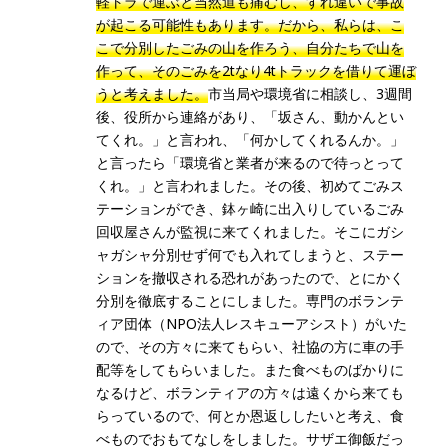
軽トラで運ぶと当然道も痛むし、すれ違いで事故
が起こる可能性もあります。だから、私らは、こ
こで分別したごみの山を作ろう、自分たちで山を
作って、そのごみを2tなり4tトラックを借りて運ぼ
うと考えました。
市当局や環境省に相談し、3週間
後、役所から連絡があり、「坂さん、動かんとい
てくれ。」と言われ、「何かしてくれるんか。」
と言ったら「環境省と業者が来るので待っとって
くれ。」と言われました。その後、初めてごみス
テーションができ、鉢ヶ崎に出入りしているごみ
回収屋さんが監視に来てくれました。そこにガシ
ャガシャ分別せず何でも入れてしまうと、ステー
ションを撤収される恐れがあったので、とにかく
分別を徹底することにしました。専門のボランテ
ィア団体（NPO法人レスキューアシスト）がいた
ので、その方々に来てもらい、社協の方に車の手
配等をしてもらいました。また食べものばかりに
なるけど、ボランティアの方々は遠くから来ても
らっているので、何とか恩返ししたいと考え、食
べものでおもてなしをしました。サザエ御飯だっ