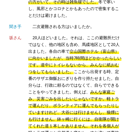
の方がいて、その時は雑魚寝でした。
冬で寒い
し、風邪とかコロナとかもあったので密集するこ
とだけは避けました。
聞き手
二次避難される方はいましたか。
坂さん
20人ほどいました。それは、ここの避難所だけ
ではなく、他の地区も含め、馬緤地区として20人
出ました。各自の車で
立山国際ホテル（富山県）
に向かいましたが、当時7時間ほどかかったらしい
です。道中にトイレもないから、みんなに紙おむ
つをしてもらいました。
ここから出発する時、定
番のサザエ御飯おにぎりを作り持たせました。自
分らは、行政に頼るのではなくて、自らでできる
ことをやってきました。例えば、
みんな家庭ご
み、災害ごみを出したいじゃないですか。軽トラ
で運んだり、ボランティアに運んでもらったりし
ていますけれど、大谷には行けませんし、狼煙に
も行けません。鉢ヶ崎に行くには、自衛隊が開け
てくれた道１本しかありません。それを各個人が