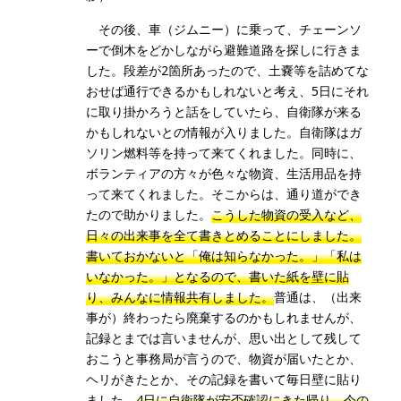
その後、車（ジムニー）に乗って、チェーンソ
ーで倒木をどかしながら避難道路を探しに行きま
した。段差が2箇所あったので、土嚢等を詰めてな
おせば通行できるかもしれないと考え、5日にそれ
に取り掛かろうと話をしていたら、自衛隊が来る
かもしれないとの情報が入りました。自衛隊はガ
ソリン燃料等を持って来てくれました。同時に、
ボランティアの方々が色々な物資、生活用品を持
って来てくれました。そこからは、通り道ができ
たので助かりました。
こうした物資の受入など、
日々の出来事を全て書きとめることにしました。
書いておかないと「俺は知らなかった。」「私は
いなかった。」となるので、書いた紙を壁に貼
り、みんなに情報共有しました。
普通は、（出来
事が）終わったら廃棄するのかもしれませんが、
記録とまでは言いませんが、思い出として残して
おこうと事務局が言うので、物資が届いたとか、
ヘリがきたとか、その記録を書いて毎日壁に貼り
ました。
4日に自衛隊が安否確認にきた帰り、今の