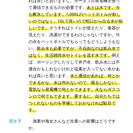
れば良いと思いますし、ポータブル発電機を使っ
て通信できるものが必要です。
あとは水です。今
も断水しています。1,000Lのペットボトルが欲し
いのではなく、10Lで良いので蛇口から出る水が欲
しいです。
そうすればトイレが使えたり、食器が
洗えたり、洗濯ができるわけじゃないですか。1t
の水をペットボトルでもらってもどうしようもな
い。
飲み水も必要ですが、不自由なのは飲み水で
はなく、生活雑排水やトイレを流す水です。
例え
ば、ボーリングしたりして井戸水、飲み水には不
適合かもしれないけれど塩素が入ってない水があ
れば良いと思います。
水と通信があれば、何とか
できるかな。水は作れないので、掘るしかない。
電気なら発電機で何とかできます。火ならガスコ
ンロで何でもできます。要するに、自分たちでは
つくれないものを準備しておかなければ駄目で
す。
聞き手
漁業や海女さんなど生業への影響はどうです
か。