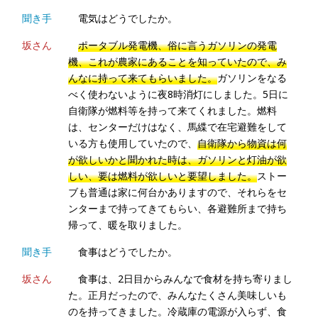
聞き手
電気はどうでしたか。
坂さん
ポータブル発電機、俗に言うガソリンの発電
機、これが農家にあることを知っていたので、み
んなに持って来てもらいました。
ガソリンをなる
べく使わないように夜8時消灯にしました。5日に
自衛隊が燃料等を持って来てくれました。燃料
は、センターだけはなく、馬緤で在宅避難をして
いる方も使用していたので、
自衛隊から物資は何
が欲しいかと聞かれた時は、ガソリンと灯油が欲
しい、要は燃料が欲しいと要望しました。
ストー
ブも普通は家に何台かありますので、それらをセ
ンターまで持ってきてもらい、各避難所まで持ち
帰って、暖を取りました。
聞き手
食事はどうでしたか。
坂さん
食事は、2日目からみんなで食材を持ち寄りまし
た。正月だったので、みんなたくさん美味しいも
のを持ってきました。冷蔵庫の電源が入らず、食