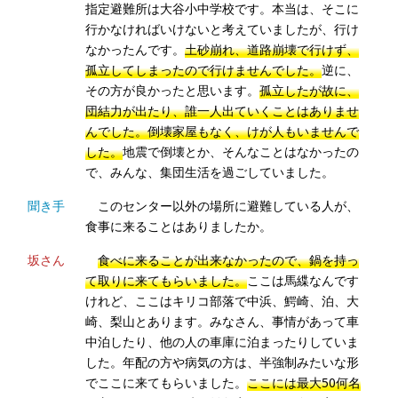
指定避難所は大谷小中学校です。本当は、そこに
行かなければいけないと考えていましたが、行け
なかったんです。
土砂崩れ、道路崩壊で行けず、
孤立してしまったので行けませんでした。
逆に、
その方が良かったと思います。
孤立したが故に、
団結力が出たり、誰一人出ていくことはありませ
んでした。倒壊家屋もなく、けが人もいませんで
した。
地震で倒壊とか、そんなことはなかったの
で、みんな、集団生活を過ごしていました。
聞き手
このセンター以外の場所に避難している人が、
食事に来ることはありましたか。
坂さん
食べに来ることが出来なかったので、鍋を持っ
て取りに来てもらいました。
ここは馬緤なんです
けれど、ここはキリコ部落で中浜、鰐崎、泊、大
崎、梨山とあります。みなさん、事情があって車
中泊したり、他の人の車庫に泊まったりしていま
した。年配の方や病気の方は、半強制みたいな形
でここに来てもらいました。
ここには最大50何名