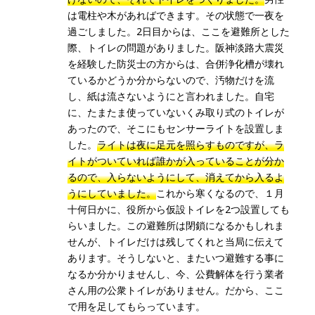
は電柱や木があればできます。その状態で一夜を
過ごしました。2日目からは、ここを避難所とした
際、トイレの問題がありました。阪神淡路大震災
を経験した防災士の方からは、合併浄化槽が壊れ
ているかどうか分からないので、汚物だけを流
し、紙は流さないようにと言われました。自宅
に、たまたま使っていないくみ取り式のトイレが
あったので、そこにもセンサーライトを設置しま
した。
ライトは夜に足元を照らすものですが、ラ
イトがついていれば誰かが入っていることが分か
るので、入らないようにして、消えてから入るよ
うにしていました。
これから寒くなるので、１月
十何日かに、役所から仮設トイレを2つ設置しても
らいました。この避難所は閉鎖になるかもしれま
せんが、トイレだけは残してくれと当局に伝えて
あります。そうしないと、またいつ避難する事に
なるか分かりませんし、今、公費解体を行う業者
さん用の公衆トイレがありません。だから、ここ
で用を足してもらっています。