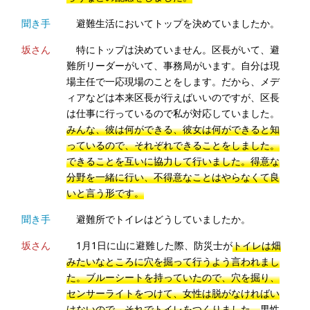
聞き手
避難生活においてトップを決めていましたか。
坂さん
特にトップは決めていません。区長がいて、避
難所リーダーがいて、事務局がいます。自分は現
場主任で一応現場のことをします。だから、メデ
ィアなどは本来区長が行えばいいのですが、区長
は仕事に行っているので私が対応していました。
みんな、彼は何ができる、彼女は何ができると知
っているので、それぞれできることをしました。
できることを互いに協力して行いました。得意な
分野を一緒に行い、不得意なことはやらなくて良
いと言う形です。
聞き手
避難所でトイレはどうしていましたか。
坂さん
1月1日に山に避難した際、防災士が
トイレは畑
みたいなところに穴を掘って行うよう言われまし
た。ブルーシートを持っていたので、穴を掘り、
センサーライトをつけて、女性は脱がなければい
けないので、それでトイレをつくりました。
男性