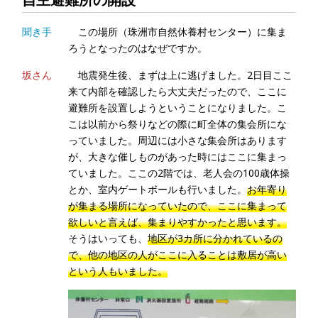
聞き手
この場所（珠洲市自然休養村センター）に集ま
ろうとなったのはなぜですか。
坂さん
地震発生後、まずは上に逃げました。2日目ここ
来て内部を確認したら大丈夫だったので、ここに
避難所を設置しようということになりました。こ
こは以前から祭りなどの際に町全体の集会所にな
っていました。周辺には小さな集会所はあります
が、大きな催しものがあった時にはここに集まっ
ていました。ここの2階では、老人会の100歳体操
とか、室内ゲートボールも行いました。
お年寄り
が集まる場所になっていたので、ここに集まって
欲しいと言えば、集まりやすかったと思います。
そうはいっても、
地区が3カ所に分かれているの
で、他の地区の人がここに入ることは敷居が高い
という人もいました。