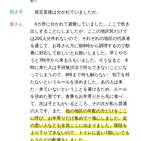
聞き手
発災直後は分かれていましたか。
坂さん
6カ所に分かれて避難していました。ここで炊き
出しすることにしましたが、ここの地区民だけで
は200人分作れないので、それぞれの地区の代表者
を通じて、お母さん方に朝8時から調理するので順
番に対応して欲しいとお願いしました。早くやろ
うと7時半から来る人もいました。そうなると、8
時に来た人は手持無沙汰で何もできないことにな
ってしまうので、8時まで何も触らない、包丁を持
たないというルールを決めました。あの人は来
た・来ていないということを避けるため、ルール
を決めた形です。食事もお年寄りから先に食べ
て、次は子どもがいるところ、その次が私ら普通
の人です。また、
他の地区の年配の方だけをここ
に呼び、お年寄りだけ集めて一塊にしました。足
の悪い人なども全員ここに泊まりました。階段を
上り下りできないので、トイレに近い1階にいても
らうなどの配慮をしました。