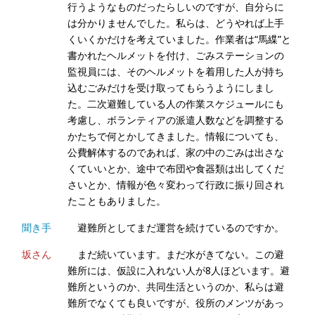
行うようなものだったらしいのですが、自分らに
は分かりませんでした。私らは、どうやれば上手
くいくかだけを考えていました。作業者は“馬緤”と
書かれたヘルメットを付け、ごみステーションの
監視員には、そのヘルメットを着用した人が持ち
込むごみだけを受け取ってもらうようにしまし
た。二次避難している人の作業スケジュールにも
考慮し、ボランティアの派遣人数などを調整する
かたちで何とかしてきました。情報についても、
公費解体するのであれば、家の中のごみは出さな
くていいとか、途中で布団や食器類は出してくだ
さいとか、情報が色々変わって行政に振り回され
たこともありました。
聞き手
避難所としてまだ運営を続けているのですか。
坂さん
まだ続いています。まだ水がきてない。この避
難所には、仮設に入れない人が8人ほどいます。避
難所というのか、共同生活というのか、私らは避
難所でなくても良いですが、役所のメンツがあっ