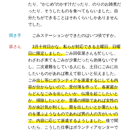
たり、“かじめ”のかす汁だったり、のりのお雑煮だ
ったり、そうしたものを食べてもらいました。自
分たちができることはそれくらいしかありません
でした。
聞き手
ごみステーションができたのはいつ頃ですか。
坂さん
3月十何日かな。私らが対応できる土曜日、日曜
日に限定しました。
ごみ回収屋さんも忙しいし、
わざわざ来てもごみが少量だったら勿体ないです
し。二次避難をしている人にも、土日にごみに出
したいものがあれば教えて欲しいと伝えました。
ごみ
出し等にボランティアを派遣するにしても内
容が分からないので、受付簿を作って、各家庭か
らどんなごみを出したいか、仏壇を起こしたいと
か、掃除したいとか、普通の掃除であれば女性の
方が余計気が利くし、畳を出したいとか重たいも
のを運ぶようなものであれば男の人の方がいいの
で、内容に応じて派遣するようしました。
後で聞
いたら、こうした仕事はボランティアセンターで