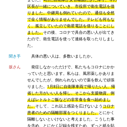
区長が一緒についていき、市役所で衛生電話を借
りました。中継局も倒れていたので、通信も全然
で全く情報がありませんでした。テレビも何もな
く、孤立していたので衛星電話を借りることにし
ました。
その後、コロナで具合の悪い人が出てき
たので、衛生電話を使って連絡を取ったりしまし
た。
聞き手
具体の悪い人は、多数いましたか。
坂さん
発症しなかっただけで、私たちもコロナにかか
っていたと思います。私らは、風邪薬しかありま
せんでしたが、倒れられないので薬を飲んで頑張
りました。
1月8日に自衛隊車両で帰りたい人、帰
省した方がいい人を帰し、そこから支援物資、例
えばレトルトご飯などの非常食を食べ始めまし
た。
そして、これ以上感染を広げないよう
コロナ
患者のための隔離部屋をつくりました。
とにかく
隔離しないといけないと考えました。こうした事
を含め、とにかく記録を残すため、ずっと紙を貼