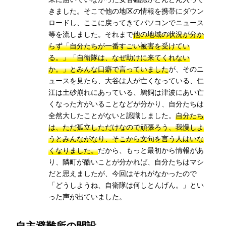
きました。そこで他の地区の情報を携帯にダウン
ロードし、ここに戻ってきてパソコンでニュース
等を流しました。それまで
他の地域の状況が分か
らず「自分たちが一番すごい被害を受けてい
る。」「自衛隊は、なぜ助けに来てくれない
か。」とみんな口癖で言っていました
が、そのニ
ュースを見たら、大谷は人が亡くなっている、仁
江は土砂崩れにあっている、鵜飼は津波にあい亡
くなった方がいることなどが分かり、自分たちは
全然大したことがないと認識しました。
自分たち
は、ただ孤立しただけなので頑張ろう、我慢しよ
うとみんながなり、そこから文句を言う人はいな
くなりました。
だから、もっと最初から情報があ
り、隣町が酷いことが分かれば、自分たちはマシ
だと思えましたが、今回はそれがなかったので
「どうしようね、自衛隊は何しとんげん。」とい
った声が出ていました。
自主避難所の開設