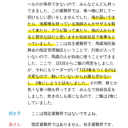
べものが保存できないので、みんなどんどん持っ
てきました。この避難所では、食べ物に対して一
切ひもじい思いをしませんでした。
海が凪いでき
たら、漁業権を持っている漁師さんがサザエを取
って来たり、アワビ取って来たり、他の人からす
ると贅沢な話だと思いますが自給自足で食事をと
っていました。
ここは自主避難所で、馬緤地区振
興会の指定管理施設ということで、行政が入って
いないので、馬緤の人が自由に使うことができま
した。ここで、2日目からご飯の用意をしました
が、それにもリーダーがいて
1日3食をつくるのは
大変なので、動いていないからお腹も空かない
し、2食にしようと話をしました。
その間、餅とか
色々な食べ物を持ってきて、みんなで自給自足を
しました。炊き出しも楽になるので、ご飯は2食に
していました。
聞き手
ここは指定避難所ではないですよね。
坂さん
指定避難所ではありません。自主避難所です。