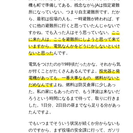
機も町で準備してある。残念ながらJAは指定避難
所になっていない。つまり自主避難所です。だか
ら、最初は役場の人も、一時避難が終われば、す
ぐに他の避難所に行くと思っていたんじゃないで
すかね。でも入った人はそう思っていない。
ここ
に来た人は、ここを避難所にしようと思って来て
いますから、電気なんかをどうにかしないといけ
ないと思った
んです。
電気をつけたのが19時頃だったかな。それから気
が付くことがたくさんあるんですよ。
投光器と発
電機があっても、一番大事なもの、燃料がないと
だめなんです
よね。燃料は防災倉庫に少しあっ
た。私の家にもあったので、もう津波は来ないだ
ろうという時間になるまで待って、取りに行きま
した。1日分、2日目の昼までなら足りる分があっ
たんですよ。
でもいつまでそういう状況が続くか分からないも
のですから、まず役場の安全課に行って、ガソリ