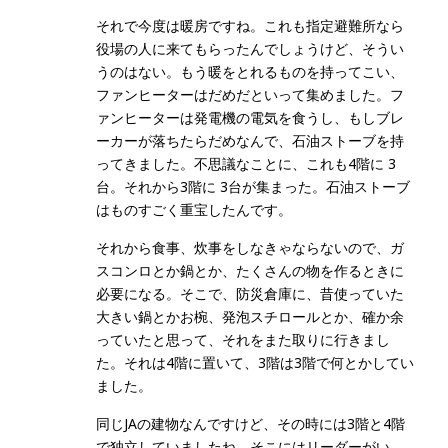
それで今度は暖房ですね。これも指定避難所なら
役場の人に来てもらったんでしょうけど、そうい
うのはない。もう暖をとれるものを持ってこい、
ファンヒーターはだめだといって集めました。フ
ァンヒーターは発電機の電気を食うし、もしブレ
ーカーが落ちたらだめなんで、石油ストーブを持
ってきました。不思議なことに、これも4階に 3
台。それから3階に 3台が集まった。石油ストーブ
はものすごく重宝したんです。
それから食事、炊事をしなきゃならないので、ガ
スコンロとか鍋とか、たくさんの物を作るときに
必要になる。そこで、防災倉庫に、昔使っていた
大きい鍋とかお椀、発泡スチロールとか、確か余
っていたと思って、それをまた取りに行きまし
た。それは4階に置いて、3階は3階で何とかしてい
ました。
同じJAの建物なんですけど、その時には3階と4階
で独立していましたね。そこにはリーダーがい