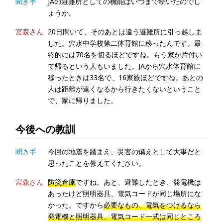
聞き手
JAの避難所としての機能はいつまで続いたのでし
ょうか。
宮森さん
20日間いて、そのあとは違う避難所に引っ越しま
した。穴水中学校第二体育館に移ったんです。最
終的には70名を切るほどですね。もう家が片付い
て帰るという人もいました。JAから穴水体育館に
移ったときは33名で、16家族ほどですね。あとの
人は距離が遠くなるから行きたくないということ
で、家に帰りました。
今後への教訓
聞き手
今回の地震を踏まえ、災害の備えとして大事だと
思ったことを教えてください。
宮森さん
防災倉庫
ですね。あと、避難したとき、発電機は
あったけど照明器具、電気コードが同じ場所にな
かった。ですから
必要なもの、電気をつけるなら
発電機と照明器具、電気コード一式は同じところ