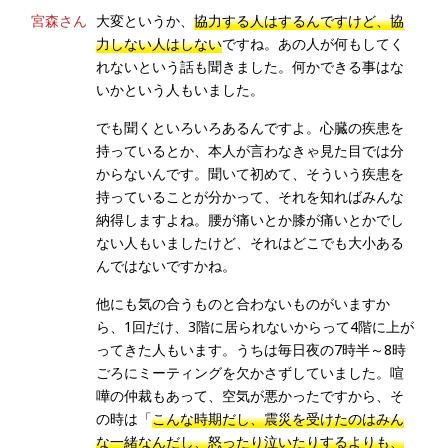
宮森さん
大変というか、
協力する人はするんですけど、協
力しない人はしない
ですね。あの人が何もしてく
れないという話も聞きました。何かできる事はな
いかという人もいました。
でも聞くといろいろあるんですよ。心臓の疾患を
持っているとか、本人が言わなきゃ見た目では分
からないんです。聞いて初めて、そういう疾患を
持っていることが分かって、それを知ればみんな
納得しますよね。腰が痛いとか膝が痛いとかでし
ない人もいましたけど、それはどこでも大小ある
んではないですかね。
他にも気の合うものと合わないものがいますか
ら、1回だけ、3階に居られないからって4階に上が
ってきた人もいます。うちは毎日夜の7時半～8時
ごろにミーティングを欠かさずしていました。喧
嘩の仲裁もあって、空気が悪かったですから、そ
の時は「
こんな時期だし、震災を受けたのはみん
な一緒なんだし、怒ったり泣いたりするよりも、