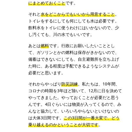
にまとめておくこと
です。
それと
水をどこからでもいいから用意すること
。
トイレをするにしても何にしても水は必要です。
飲料水をトイレに使うわけにはいかないので、少
し汚くても、川の水でもいいです。
あとは
燃料
です。行政にお願いしたいこととし
て、ガソリンとかの燃料は保存がきかないので、
備蓄はできないにしても、自主避難所を立ち上げ
た時に、ある程度は手配できるようなシステムが
必要だと思います。
それからやっぱり
防災訓練
。私たちは、10年間、
コロナの時期を3年ほど除いて、12月に日を決めて
やってきました。やっておくことが必要だと思う
んです。4日ぐらいには物資が入ってくるので、み
んなと協力して、いろいろやらないといけないの
は大体3日間です。
この3日間が一番大変で、どう
乗り越えるのかということが大切です
。