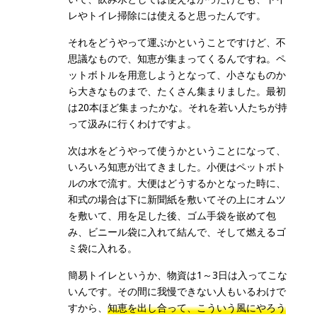
レやトイレ掃除には使えると思ったんです。
それをどうやって運ぶかということですけど、不
思議なもので、知恵が集まってくるんですね。ペ
ットボトルを用意しようとなって、小さなものか
ら大きなものまで、たくさん集まりました。最初
は20本ほど集まったかな。それを若い人たちが持
って汲みに行くわけですよ。
次は水をどうやって使うかということになって、
いろいろ知恵が出てきました。小便はペットボト
ルの水で流す。大便はどうするかとなった時に、
和式の場合は下に新聞紙を敷いてその上にオムツ
を敷いて、用を足した後、ゴム手袋を嵌めて包
み、ビニール袋に入れて結んで、そして燃えるゴ
ミ袋に入れる。
簡易トイレというか、物資は1～3日は入ってこな
いんです。その間に我慢できない人もいるわけで
すから、
知恵を出し合って、こういう風にやろう