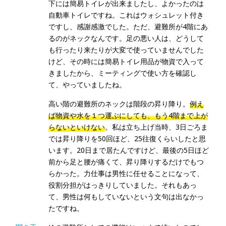
下には簡易トイレが出来ましたし、よかったのは
自動車トイレですね。これはウォシュレット付き
ですし、感謝感激でした。ただ、避難所が4階にあ
るのがネックなんです。足の悪い人は、どうして
も行ったり来たりが大変で使っていませんでした
けど、その時には簡易トイレ用品が物資で入って
きましたから、ミーティングで使い方を確認し
て、やっていましたね。
高い階の避難所のネックは階段の昇り降り。
例え
ば物資や水を１つ運ぶにしても、もう4階まで上が
らないといけない
。私は立ち上げ当時、3日ごろま
では昇り降りを50回ほど、25往復くらいしたと思
います。20日まで居たんですけど、最後の5日ほど
前から足と腰が痛くて、昇り降りするだけでもつ
らかった。力仕事は男性に任せることになって、
役割分担がはっきりしていました。それもあっ
て、男性は何もしていないという文句は出なかっ
たですね。