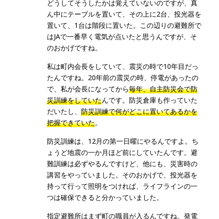
どうしてそうしたかは覚えていないのですが、真
ん中にテーブルを置いて、その上に2台、投光器を
置いて、1台は階段に置いた。この辺りの避難所で
はJAで一番早く電気が点いたと思うんですが、そ
のおかげですね。
私は町内会長をしていて、震災の時で10年目だっ
たんですね。20年前の震災の時、停電があったの
で、私が会長になってから
毎年、自主防災会で防
災訓練をしていた
んです。防災倉庫も作っていた
だいたし、
防災訓練で何がどこに置いてあるかを
把握できていた
。
防災訓練は、12月の第一日曜にやるんですよ。ち
ょうど地震の一か月ほど前にしていたんです。避
難訓練は必ずやるんですけど、他にも、災害時の
講習をやっていました。そのおかげで、投光器を
持って行って照明をつければ、ライフラインの一
つは確保できると分かっていました。
指定避難所はまず町の職員が入るんですね。発電