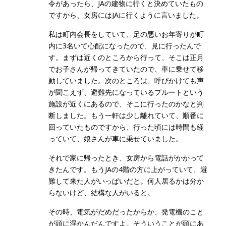
令があったら、JAの建物に行くと決めていたもの
ですから、女房にはJAに行くように言いました。
私は町内会長をしていて、足の悪いお年寄りが町
内に3名いて心配になったので、見に行ったんで
す。まずは近くのところから行って、そこは正月
でお子さんが帰ってきていたので、車に乗せて移
動していました。次のところは、呼びかけても声
が聞こえず、避難先になっているプルートという
施設が近くにあるので、そこに行ったのかなと判
断しました。もう一軒は少し離れていて、順番に
回っていたものですから、行った頃には時間も経
っていて、娘さんが車に乗せていました。
それで家に帰ったとき、女房から電話がかかって
きたんです。もうJAの4階の方に上がっていて、避
難して来た人がいっぱいだと。何人居るかは分か
らないけど、結構な人がいると。
その時、電気がだめだったからか、発電機のこと
が頭に浮かんだんですよ。そういうことが頭にあ