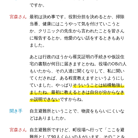
ですか。
宮森さん
最初は決め事です。役割分担を決めるとか、掃除
当番、健康にはこうやって気を付けていこうと
か、クリニックの先生から言われたことを皆さん
に報告するとか。他愛のない話をするときもあり
ました。
あとは行政のほうから罹災証明の手続きや仮設住
宅の書類が何日に届きますとかね。役場のOBの人
もいたから、その人達に聞くなりして、私に聞い
てくだされば、ある程度教えますというようにし
ていました。やっぱり
そういうことは結構勉強し
ましたね。最初に教えるときは自分が分からなき
ゃ説明できない
ですからね。
聞き手
自主避難所ということで、物資をもらいにくいな
どはありましたか。
宮森さん
自主避難所ですけど、町役場へ行って「ここを避
難所として90人くらいの人がいます。そのことを