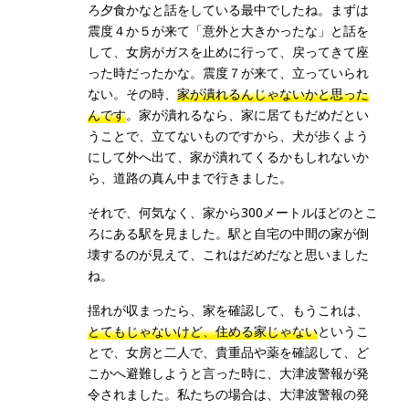
ろ夕食かなと話をしている最中でしたね。まずは
震度４か５が来て「意外と大きかったな」と話を
して、女房がガスを止めに行って、戻ってきて座
った時だったかな。震度７が来て、立っていられ
ない。その時、
家が潰れるんじゃないかと思った
んです
。家が潰れるなら、家に居てもだめだとい
うことで、立てないものですから、犬が歩くよう
にして外へ出て、家が潰れてくるかもしれないか
ら、道路の真ん中まで行きました。
それで、何気なく、家から300メートルほどのとこ
ろにある駅を見ました。駅と自宅の中間の家が倒
壊するのが見えて、これはだめだなと思いました
ね。
揺れが収まったら、家を確認して、もうこれは、
とてもじゃないけど、住める家じゃない
というこ
とで、女房と二人で、貴重品や薬を確認して、ど
こかへ避難しようと言った時に、大津波警報が発
令されました。私たちの場合は、大津波警報の発