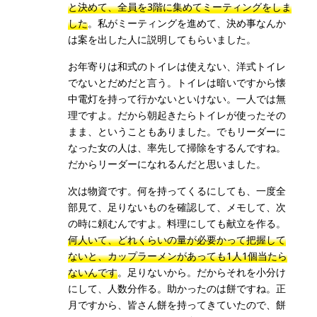
と決めて、全員を3階に集めてミーティングをしま
した
。私がミーティングを進めて、決め事なんか
は案を出した人に説明してもらいました。
お年寄りは和式のトイレは使えない、洋式トイレ
でないとだめだと言う。トイレは暗いですから懐
中電灯を持って行かないといけない。一人では無
理ですよ。だから朝起きたらトイレが使ったその
まま、ということもありました。でもリーダーに
なった女の人は、率先して掃除をするんですね。
だからリーダーになれるんだと思いました。
次は物資です。何を持ってくるにしても、一度全
部見て、足りないものを確認して、メモして、次
の時に頼むんですよ。料理にしても献立を作る。
何人いて、どれくらいの量が必要かって把握して
ないと、カップラーメンがあっても1人1個当たら
ないんです
。足りないから。だからそれを小分け
にして、人数分作る。助かったのは餅ですね。正
月ですから、皆さん餅を持ってきていたので、餅