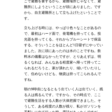
こで避難を要するから、避難場所じゃなくて、避
難所にしようということが頭にありました。です
から、自主避難所として立ち上げたということで
す。
立ち上げる時には、やっぱり色々なことがあるの
で、最初はハード面で、発電機を持ってくる。投
光器を持ってくる。それからブルーシートで保温
する。そういうことをほとんど1日寝ずにやってい
ました。次に頭にあったのは水のことですね。飲
料水の備蓄はなかったですが、とりあえずは、明
るくなれば、みんなある程度家へ帰って持ってこ
られるだろうと。家が潰れたり、傾いていたりし
て、住めないけども、物資は持ってこられるんで
すね。
朝の9時頃になるともう出ていく人は出ていく。残
る人は残るんです。ですから、その時点で、ここ
で避難生活をする人数が大体把握できました。そ
うして、ある程度の人数が残り、私がガソリンを
手配しに出て行った時、電話があったんですが、