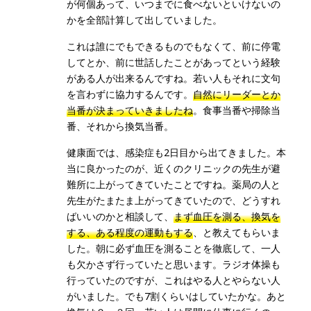
が何個あって、いつまでに食べないといけないの
かを全部計算して出していました。
これは誰にでもできるものでもなくて、前に停電
してとか、前に世話したことがあってという経験
がある人が出来るんですね。若い人もそれに文句
を言わずに協力するんです。
自然にリーダーとか
当番が決まっていきましたね
。食事当番や掃除当
番、それから換気当番。
健康面では、感染症も2日目から出てきました。本
当に良かったのが、近くのクリニックの先生が避
難所に上がってきていたことですね。薬局の人と
先生がたまたま上がってきていたので、どうすれ
ばいいのかと相談して、
まず血圧を測る、換気を
する、ある程度の運動もする
、と教えてもらいま
した。朝に必ず血圧を測ることを徹底して、一人
も欠かさず行っていたと思います。ラジオ体操も
行っていたのですが、これはやる人とやらない人
がいました。でも7割くらいはしていたかな。あと