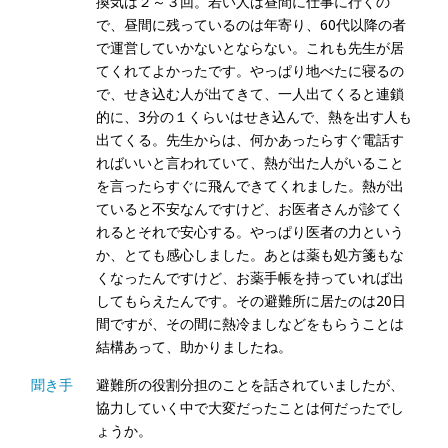
換気は２～３回。若い人は昼間に仕事に行くの
で、昼間に残っているのは年寄り、60代以降の者
で運営していかないとならない。これも先生が居
てくれてよかったです。やっぱり地べたに寝るの
で、せき込む人が出てきて、一人出てくると連鎖
的に、3分の１くらいはせき込んで、熱を出す人も
出てくる。先生からは、何かあったらすぐ電話す
ればいいと言われていて、熱が出た人がいること
を言ったらすぐに飛んできてくれました。熱が出
ていると不安なんですけど、お医者さんが診てく
れるとそれで安心する。やっぱり医者の力という
か、とても感心しました。あとは薬も処方箋もな
くなったんですけど、お薬手帳を持っていれば出
してもらえたんです。その避難所に居たのは20日
間ですが、その間に熱冷ましなどをもらうことは
結構あって、助かりましたね。
聞き手
避難所の役割分担のことを話されていましたが、
協力していく中で大変だったことは何だったでし
ょうか。