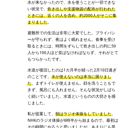
水が来なかったので、水を使うことが一切できな
い状況で、
炊き出しや支援物資の配布が行われた
ときには、近くの人を含め、約2000人がそこに集
まりました
。
避難所での生活は非常に大変でした。プライバシ
ーが守られず、夜はよく眠れません。食事を受け
取るときには、時間をずらして炊き出しの列に50
人から100人ほど並ばなければならず、それがとて
もつらかったです。
水道が復旧したのは1カ月半が経った2月10日過ぎ
のことです。
水が使えないのは本当に困りまし
た
。まずトイレが使えません。顔を洗うこともで
きず、風呂にも入れません。そんな状況がしばら
く続いていました。水道というものの大切さを感
じました。
私が提案して、
朝はラジオ体操をしていました
。
NHKのラジオ体操が6時半から始まるので、最初は
その時間にやろうと思いましたが、あまりにも早