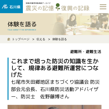
体験を語る
TALK ABOUT THE EXPERIENCE
トップページ
伝える
体験を語る
避難所・避難生活
これまで培った防災の知識を生か
して、規律ある避難所運営につな
げた
七尾市矢田郷地区まちづくり協議会 防災
部会元会長、石川県防災活動アドバイザ
ー、防災士 佐野藤博さん