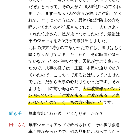
だぞ」と言って、その人が7、8人呼び止めてくれ
ました。まず一般人7人の方々が救出に対応してく
れて、どうにかこうにか。最終的に消防士の方を
呼んでくれたのが竹原さんでした。一人だけ来て
くれた竹原さん。足が抜けなかったので、最後は
車のジャッキを2つ使って抜け出しました。
元日の夕方4時なので寒かったですし、周りはもう
暗くなりかけていました。ただ、その時雨が降っ
ていなかったのが幸いです。天気がすごく良かっ
たので。火事の様子は、正直一本奥の通りで起き
ていたので、こっちまで来るとは思っていません
でした。だから火事の心配はなかったです。それ
よりも、目の前が海なので、
大津波警報がバンバ
ン鳴っていて、「津波が来る、津波が来る」と言
われていたので、そっちの方が怖かった
です。
聞き手
無事救出された後、どうなりましたか？
田中さん
無事ジャッキアップで救出されて、その後は救急
車も来なかったので、姉の旦那におぶってもらっ