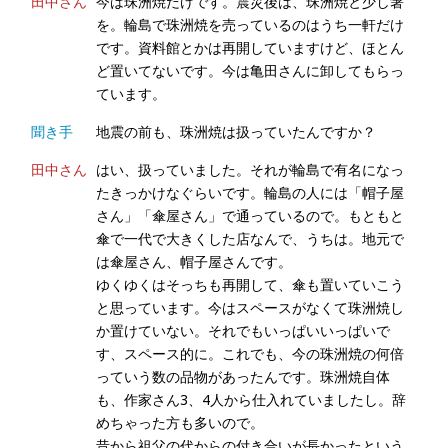
田中さん
今は珠洲焼だけです。震災後は、珠洲焼と少し箸
を。輪島で珠洲焼を売っているのはうち一軒だけ
です。資料館とかは再開していますけど、ほとん
ど置いてないです。今は亀田さんに卸してもらっ
ています。
聞き手
地震の前も、珠洲焼は扱っていたんですか？
田中さん
はい、扱っていました。それが輪島で有名になっ
たきっかけなぐらいです。輪島の人には「帽子屋
さん」「傘屋さん」で通っているので。もともと
傘で一代で大きくした店なんで、うちは。地元で
は傘屋さん、帽子屋さんです。
ゆくゆくはそっちも再開して、傘も置いていこう
と思っています。今はスペースがなくて珠洲焼し
か置けていない。それでもいっぱいいっぱいで
す、スペース的に。これでも、今の珠洲焼の何倍
っていう数の品物があったんです。珠洲焼自体
も、作家さん3、4人から仕入れていましたし。辞
めちゃった方も多いので。
昔から祖父の代からの付き合いが長かったという