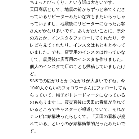
ちょっとびっくり、という話は大きいです。
天田商店として、地震の前からずっと来てくださ
っているリピーターみたいな方もまたいらっしゃ
っていますし、地震後にリピーターになったお客
さんがかなり多いです。ありがたいことに。県外
の方とか、インスタをフォローしてくれたり、テ
レビを見てくれたり。インスタはもともとやって
いました。でも、店専用のインスタは作っていな
くて、震災後に店専用のインスタを作りました。
個人のインスタで店のことも投稿していましたけ
ど。
SNSでの広がりとかつながりが大きいですね。今
1040人ぐらいのフォロワーさんにフォローしても
らっていて。帽子がトレードマークになっている
のもありますし。震災直後に天田の看板が崩れて
いるところでキャスターが報道していて、それが
テレビに結構映ったらしくて。「天田の看板が崩
れている」というのが結構衝撃的だったみたいで
す。