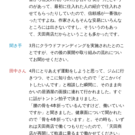
のがあって、最初に仕入れた人の紹介で仕入れさ
せてもらったりしていたので、信頼感が一番強か
ったですよね。作家さんもそんな安易にいろんな
ところには出さないですし。そういうのもあっ
て、天田商店だからということも多かったです。
聞き手
3月にクラウドファンディングを実施されたとのこ
とですが、その後の展開や取り組みの流れについ
てお聞かせください。
田中さん
4月にとりあえず運動をしようと思って、ジムに行
きつつ、そこに知り合いがいたので「どこかバイ
トしたいんです」と相談した瞬間に、そのまま向
かいの居酒屋の面接に連れて行かれました。すぐ
に話がトントン拍子で決まりました。
「腰の骨を4本折っているんですけど、働いていい
ですか」と聞きました。健康面について聞かれた
ので「骨を4本折っています」と。その時も、いず
れは天田商店で働くつもりだったので、「天田商
店が再開して軌道に乗るまで働かせてください」