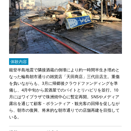
体験内容
能登半島地震で隣接酒蔵の倒壊により約一時間半生き埋めと
なった輪島朝市通りの雑貨店「天田商店」三代目店主。重傷
を負いながらも、3月に帰郷後クラウドファンディングを準
備し、4月中旬から居酒屋でのバイトとリハビリを並行。10
月にはワイプラザで珠洲焼中心に暫定再開。SNSやメディア
露出を通じて顧客・ボランティア・観光客の回帰を促しなが
ら、朝市の復興、将来的な朝市通りでの店舗再建を目指して
いる。