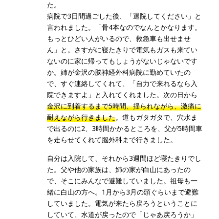
た。
病院で3日間過ごした後、「退院してください」と
言われました。「骨4本なのでなんとかなります。
もっとひどい人がいるので、救急車も出せませ
ん」と。さすがに寝たきりで電気もガスも来てい
ないのに家に帰ってもしょうがないじゃないです
か。姉が金沢の脳神経外科病院に勤めていたの
で、すぐ連絡してくれて、「自力で来れるなら入
院できますよ」と入れてくれました。次の日から
金沢に到着するまで5時間、揺られながら、激痛に
耐えながら行きました
。道もガタガタで、穴水ま
で出るのに2、3時間かかるところを、父が5時間車
を走らせてくれて脳外科まで行きました。
自分は入院して、それから3週間ほど寝たきりでし
た。父や他の家族は、姉の家が白山にあったの
で、そこにみんなで避難していました。祖母も一
緒に白山の方へ。1月から3月の頭ぐらいまで避難
していました。電気が来たら戻ろうということに
していて、水道が戻ったので「じゃあ戻ろうか」