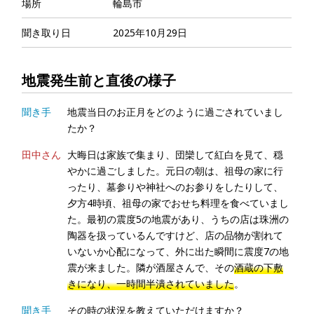
場所
輪島市
聞き取り日
2025年10月29日
地震発生前と直後の様子
聞き手
地震当日のお正月をどのように過ごされていまし
たか？
田中さん
大晦日は家族で集まり、団欒して紅白を見て、穏
やかに過ごしました。元日の朝は、祖母の家に行
ったり、墓参りや神社へのお参りをしたりして、
夕方4時頃、祖母の家でおせち料理を食べていまし
た。最初の震度5の地震があり、うちの店は珠洲の
陶器を扱っているんですけど、店の品物が割れて
いないか心配になって、外に出た瞬間に震度7の地
震が来ました。隣が酒屋さんで、その
酒蔵の下敷
きになり、一時間半潰されていました
。
聞き手
その時の状況を教えていただけますか？