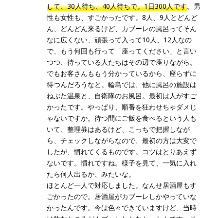
して、30人待ち、40人待ちで。1日300人です
。男
性も女性も、すごかったです。8人、9人とどんど
ん、どんどん来るけど、カブーレの風呂ってそん
なに広くない、頑張って入って10人、12人なの
で、もう何回も行って「座ってください」と言い
つつ、待っている人たちはその辺で座りながら。
でもお客さんももう分かっているから、座らずに
待つんだろうなと。輪島では、他に風呂の施設は
ねぶた温泉と、自衛隊のお風呂。最初は人がすご
かったです。やっぱり、順番を狂わせちゃダメじ
ゃないですか。待つ間にご飯を食べるという人も
いて、整理券はあるけど、こっちで把握しなが
ら、チェックしながらなので、最初の方は大変で
したが、慣れてくるものです。コツはとりあえず
ないです。慣れですね。様子を見て、一気に入れ
たら何人出るか、みたいな。
ほとんど一人で対応しました。なんせ居酒屋もす
ごかったので。居酒屋がカブーレしかやっていな
かったんです。今は色々できていますけど、当時