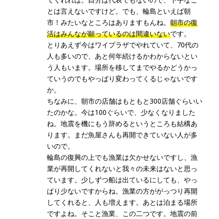
とは言えないですけど。でも、輪島といえば朝
市！みたいなところはありますもんね。
朝市の復
活はみんなが願っているのは間違いない
です。
とりあえず今はワイプラザでやれていて、70代の
人も多いので、あと何年続けるかわからないとい
う人もいます。場所を移してまでやるかどうかっ
ていうのでもやっぱり変わってくるじゃないです
か。
ちなみに、朝市の店舗はもともと300店舗ぐらいい
たのかな。今は100ぐらいで、少なくなりました
ね。地震を機にもう辞めるというところも結構あ
ります。まだ魚屋さんも再開できていない人が多
いので。
輪島の復興の上でも漁業は欠かせないですし、漁
業が再開してくれないと我々の未来はないと思っ
ています。少しずつ船は出ているにしても、やっ
ぱり少ないですからね。漁業の方ががっつり再開
してくれると、人も増えます。あとは泊まる場所
ですよね。そこと漁業、この二つです。地震の前