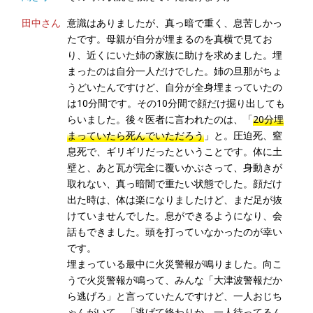
田中さん
意識はありましたが、真っ暗で重く、息苦しかっ
たです。母親が自分が埋まるのを真横で見てお
り、近くにいた姉の家族に助けを求めました。埋
まったのは自分一人だけでした。姉の旦那がちょ
うどいたんですけど、自分が全身埋まっていたの
は10分間です。その10分間で顔だけ掘り出しても
らいました。後々医者に言われたのは、「
20分埋
まっていたら死んでいただろう
」と。圧迫死、窒
息死で、ギリギリだったということです。体に土
壁と、あと瓦が完全に覆いかぶさって、身動きが
取れない、真っ暗闇で重たい状態でした。顔だけ
出た時は、体は楽になりましたけど、まだ足が抜
けていませんでした。息ができるようになり、会
話もできました。頭を打っていなかったのが幸い
です。
埋まっている最中に火災警報が鳴りました。向こ
うで火災警報が鳴って、みんな「大津波警報だか
ら逃げろ」と言っていたんですけど、一人おじち
ゃんがいて、「逃げて終わりか。一人待ってるん