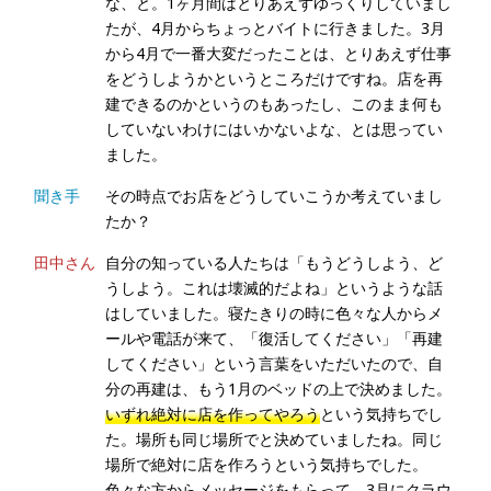
な、と。1ヶ月間はとりあえずゆっくりしていまし
たが、4月からちょっとバイトに行きました。3月
から4月で一番大変だったことは、とりあえず仕事
をどうしようかというところだけですね。店を再
建できるのかというのもあったし、このまま何も
していないわけにはいかないよな、とは思ってい
ました。
聞き手
その時点でお店をどうしていこうか考えていまし
たか？
田中さん
自分の知っている人たちは「もうどうしよう、ど
うしよう。これは壊滅的だよね」というような話
はしていました。寝たきりの時に色々な人からメ
ールや電話が来て、「復活してください」「再建
してください」という言葉をいただいたので、自
分の再建は、もう1月のベッドの上で決めました。
いずれ絶対に店を作ってやろう
という気持ちでし
た。場所も同じ場所でと決めていましたね。同じ
場所で絶対に店を作ろうという気持ちでした。
色々な方からメッセージをもらって、3月にクラウ