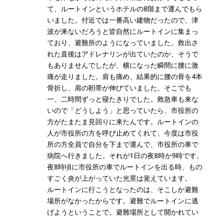
て、ルートインというホテルの8階まで運んでもら
いました。付近では一番高い建物だったので、津
波が来ないだろうと皆自然にルートインに集まっ
ており、避難所のようになっていました。救出さ
れた直後はアドレナリンが出ていたのか、そうで
もありませんでしたが、横になった瞬間に腰に激
痛が走りました。肩も痛め、結果的に腰の骨を4本
骨折し、肩の靭帯が伸びていました。そこでも
一、二時間ずっと寝たきりでした。救急車も来な
いので「どうしよう」と思っていたら、市役所の
方がたまたま見回りに来たんです。ルートインの
人が市役所の方を呼び止めてくれて、今度は市役
所の方全員で自分を下まで運んで、市役所の車で
病院へ行きました。それが1日の夜8時か9時です。
夜8時頃に市役所の車でルートインを出る時、もの
すごく炎が上がっていた光景は覚えています。
ルートインに行こうとなったのは、そこしか避難
場所がなかったからです。避難でルートインに逃
げようということで。避難場所として開かれてい