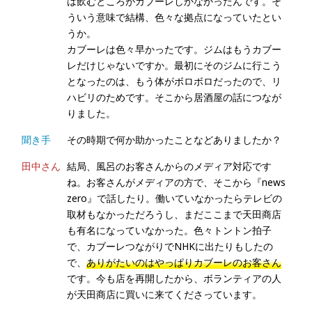
は飲むところがカブーレしかなかったんです。そ
ういう意味で結構、色々な拠点になっていたとい
うか。
カブーレは色々早かったです。ジムはもうカブー
レだけじゃないですか。最初にそのジムに行こう
となったのは、もう体がボロボロだったので、リ
ハビリのためです。そこから居酒屋の話につなが
りました。
聞き手
その時期で何か助かったことなどありましたか？
田中さん
結局、風呂のお客さんからのメディア対応です
ね。お客さんがメディアの方で、そこから『news
zero』で話したり。働いていなかったらテレビの
取材もなかっただろうし、まだここまで天田商店
も有名になっていなかった。色々トントン拍子
で、カブーレつながりでNHKに出たりもしたの
で、
ありがたいのはやっぱりカブーレのお客さん
です。今も店を再開したから、ボランティアの人
が天田商店に買いに来てくださっています。