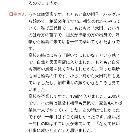
るのでしょうか。
田中さん
うちは雑貨店です。もともと傘や帽子、バッグか
ら始めて、創業69年ですね。祖父の代からやって
いて、私で三代目です。もともと「天田」という
のは母方の苗字で、祖父が津幡の方の出身で、津
幡から輪島に来て店を一代で築いてくれたようで
す。
高校の時にはもう「継いでほしいな」という感じ
で。自然と天田商店に入りました。もともと自分
も朝市の風景を見て育ちましたから。育った場所
も同じ輪島の中です。小さい時から天田商店も見
ていましたし、朝市通りの賑やかなところも見て
いました。
高校を卒業してすぐ、18歳で入りました。2009年
です。その時は祖父も祖母も元気で、家族4人と従
業員一人でやっていました。あの時は忙しかった
ですが、一年目はすごく楽しかったです。継いだ
一年目の時はすごい人が来ていて、「なんて良い
仕事に就いたんだ」と思いました。