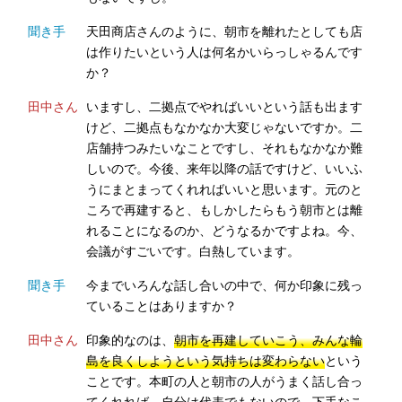
聞き手
天田商店さんのように、朝市を離れたとしても店
は作りたいという人は何名かいらっしゃるんです
か？
田中さん
いますし、二拠点でやればいいという話も出ます
けど、二拠点もなかなか大変じゃないですか。二
店舗持つみたいなことですし、それもなかなか難
しいので。今後、来年以降の話ですけど、いいふ
うにまとまってくれればいいと思います。元のと
ころで再建すると、もしかしたらもう朝市とは離
れることになるのか、どうなるかですよね。今、
会議がすごいです。白熱しています。
聞き手
今までいろんな話し合いの中で、何か印象に残っ
ていることはありますか？
田中さん
印象的なのは、
朝市を再建していこう、みんな輪
島を良くしようという気持ちは変わらない
という
ことです。本町の人と朝市の人がうまく話し合っ
てくれれば。自分は代表でもないので、下手なこ