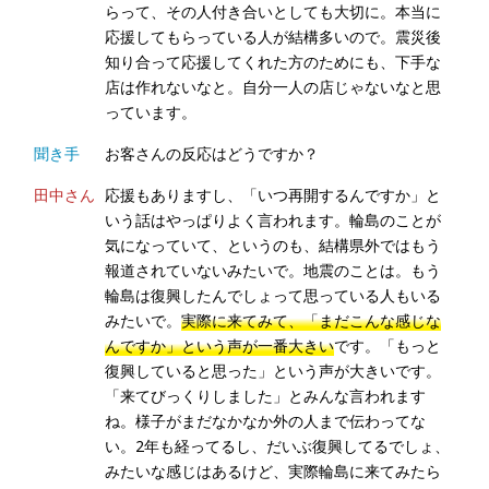
らって、その人付き合いとしても大切に。本当に
応援してもらっている人が結構多いので。震災後
知り合って応援してくれた方のためにも、下手な
店は作れないなと。自分一人の店じゃないなと思
っています。
聞き手
お客さんの反応はどうですか？
田中さん
応援もありますし、「いつ再開するんですか」と
いう話はやっぱりよく言われます。輪島のことが
気になっていて、というのも、結構県外ではもう
報道されていないみたいで。地震のことは。もう
輪島は復興したんでしょって思っている人もいる
みたいで。
実際に来てみて、「まだこんな感じな
んですか」という声が一番大きい
です。「もっと
復興していると思った」という声が大きいです。
「来てびっくりしました」とみんな言われます
ね。様子がまだなかなか外の人まで伝わってな
い。2年も経ってるし、だいぶ復興してるでしょ、
みたいな感じはあるけど、実際輪島に来てみたら