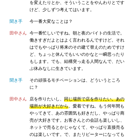
を変えたりとか、そういうことをやんわりとです
けど、少しずつ考えてはいます。
聞き手
今一番大変なことは？
田中さん
今一番忙しいですね。朝と夜のバイトの生活で。
働きすぎだよとはよく言われるんですけど。それ
はでもやっぱり将来のその建て替えのためですけ
ど、ちょっと休んでもいいのかなと一瞬思ったり
もします。でも、結構突っ走る人間なんで、だい
ぶ休みなしに生きています。
聞き手
その頑張るモチベーションは、どういうところ
に？
田中さん
店を作りたいし、
同じ場所で店を作りたい。あの
場所が大好きだから
。愛着ですね。もう何年間も
やってきて、あの雰囲気も好きだし、やっぱり商
売が大好きです。お客さんとの会話も楽しいし、
ネットで売るとかじゃなくて、やっぱり直接売る
のは楽しいです。で、またリピーターになっても