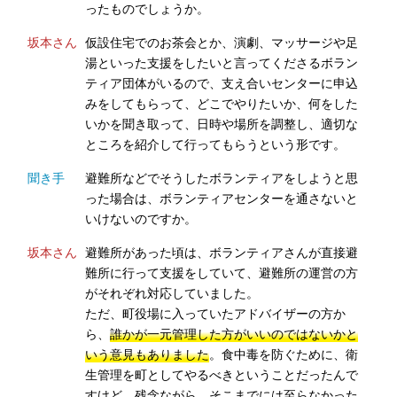
ったものでしょうか。
坂本さん
仮設住宅でのお茶会とか、演劇、マッサージや足
湯といった支援をしたいと言ってくださるボラン
ティア団体がいるので、支え合いセンターに申込
みをしてもらって、どこでやりたいか、何をした
いかを聞き取って、日時や場所を調整し、適切な
ところを紹介して行ってもらうという形です。
聞き手
避難所などでそうしたボランティアをしようと思
った場合は、ボランティアセンターを通さないと
いけないのですか。
坂本さん
避難所があった頃は、ボランティアさんが直接避
難所に行って支援をしていて、避難所の運営の方
がそれぞれ対応していました。
ただ、町役場に入っていたアドバイザーの方か
ら、
誰かが一元管理した方がいいのではないかと
いう意見もありました
。食中毒を防ぐために、衛
生管理を町としてやるべきということだったんで
すけど、残念ながら、そこまでには至らなかった