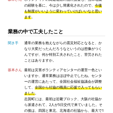
の経験を基に、今は少し簡素化されたので、
今後
も制度がいいように変わっていけばいいなと思い
ます
。
業務の中で工夫したこと
聞き手
通常の業務を抱えながらの震災対応となると、か
なり大変だったんだろうなというのは想像がつく
んですが、何か特別工夫されたこと、苦労された
ことはありますか。
坂本さん
最初は災害ボランティアセンターの運営一色とい
いますか、通常業務はほぼ中止でしたね。センタ
ーの運営にあたって、全国社会福祉協議会が調整
して、
全国から社協の職員に応援で入ってもらい
ました
。
志賀町には、最初は近畿ブロック、大阪の社協か
ら派遣されて、2人が5日交代で来ていました。そ
の後は、四国と東北、北海道の社協から、最大で1