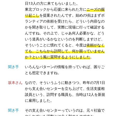
日13人の方に来てもらいました。
東北ブロックから応援に来られた方に
ニーズの掘
り起こし
を提案されたんです。始めの頃はまずボ
ランティアの依頼を受けたら、どういう内容なの
かを聞き取りして、実際に現場に行って確認する
んですね。その上で、じゃあ何人必要かな、どう
いう道具がいるかなというのを判断しますけど、
そういうことに慣れてくると、今度は
依頼がなく
ても、こちらから訪問して、何か困っていません
か？という風に質問するようにしました
。
聞き手
いろんなパターンの情報を持っていれば、困りご
とも想定できますね。
坂本さん
なので、そういうふうに動きつつ、昨年の7月1日
から支え合いセンターを立ち上げて、生活支援相
談員という、訪問する職員も、当時は12人を新規
に雇用しました。
聞き手
その支え合いセンターっていうのは、元々社協で