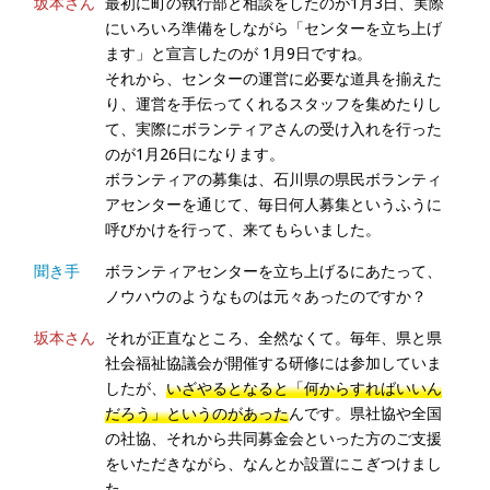
坂本さん
最初に町の執行部と相談をしたのが1月3日、実際
にいろいろ準備をしながら「センターを立ち上げ
ます」と宣言したのが 1月9日ですね。
それから、センターの運営に必要な道具を揃えた
り、運営を手伝ってくれるスタッフを集めたりし
て、実際にボランティアさんの受け入れを行った
のが1月26日になります。
ボランティアの募集は、石川県の県民ボランティ
アセンターを通じて、毎日何人募集というふうに
呼びかけを行って、来てもらいました。
聞き手
ボランティアセンターを立ち上げるにあたって、
ノウハウのようなものは元々あったのですか？
坂本さん
それが正直なところ、全然なくて。毎年、県と県
社会福祉協議会が開催する研修には参加していま
したが、
いざやるとなると「何からすればいいん
だろう」というのがあった
んです。県社協や全国
の社協、それから共同募金会といった方のご支援
をいただきながら、なんとか設置にこぎつけまし
た。