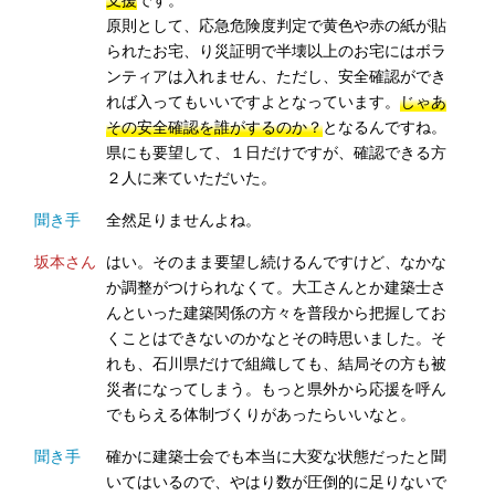
原則として、応急危険度判定で黄色や赤の紙が貼
られたお宅、り災証明で半壊以上のお宅にはボラ
ンティアは入れません、ただし、安全確認ができ
れば入ってもいいですよとなっています。
じゃあ
その安全確認を誰がするのか？
となるんですね。
県にも要望して、１日だけですが、確認できる方
２人に来ていただいた。
聞き手
全然足りませんよね。
坂本さん
はい。そのまま要望し続けるんですけど、なかな
か調整がつけられなくて。大工さんとか建築士さ
んといった建築関係の方々を普段から把握してお
くことはできないのかなとその時思いました。そ
れも、石川県だけで組織しても、結局その方も被
災者になってしまう。もっと県外から応援を呼ん
でもらえる体制づくりがあったらいいなと。
聞き手
確かに建築士会でも本当に大変な状態だったと聞
いてはいるので、やはり数が圧倒的に足りないで