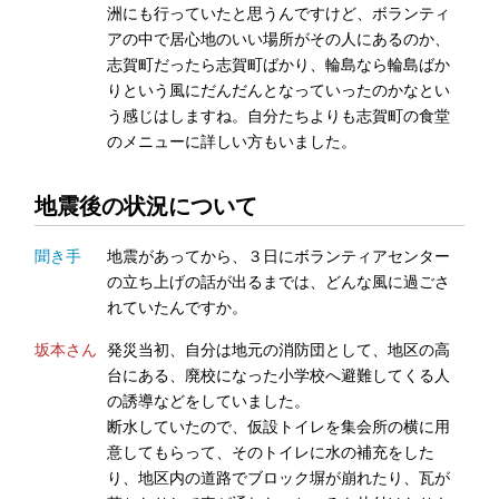
洲にも行っていたと思うんですけど、ボランティ
アの中で居心地のいい場所がその人にあるのか、
志賀町だったら志賀町ばかり、輪島なら輪島ばか
りという風にだんだんとなっていったのかなとい
う感じはしますね。自分たちよりも志賀町の食堂
のメニューに詳しい方もいました。
地震後の状況について
聞き手
地震があってから、３日にボランティアセンター
の立ち上げの話が出るまでは、どんな風に過ごさ
れていたんですか。
坂本さん
発災当初、自分は地元の消防団として、地区の高
台にある、廃校になった小学校へ避難してくる人
の誘導などをしていました。
断水していたので、仮設トイレを集会所の横に用
意してもらって、そのトイレに水の補充をした
り、地区内の道路でブロック塀が崩れたり、瓦が