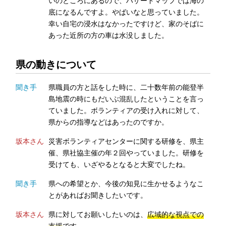
いのところにあるので、ハザードマップでは海の
底になるんですよ。やばいなと思っていました。
幸い自宅の浸水はなかったですけど、家のそばに
あった近所の方の車は水没しました。
県の動きについて
聞き手
県職員の方と話をした時に、二十数年前の能登半
島地震の時にもだいぶ混乱したということを言っ
ていました。ボランティアの受け入れに対して、
県からの指導などはあったのですか。
坂本さん
災害ボランティアセンターに関する研修を、県主
催、県社協主催の年２回やっていました。研修を
受けても、いざやるとなると大変でしたね。
聞き手
県への希望とか、今後の知見に生かせるようなこ
とがあればお聞きしたいです。
坂本さん
県に対してお願いしたいのは、
広域的な視点での
支援
です。