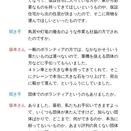
くなって、仮設住宅に入っている方が、家から必
要なものを持ってきてほしいというものや、仮設
住宅から次の住居が決まったので、そこに荷物を
運んでほしいといったものです。
聞き手
鳥居や灯篭の撤去のような作業も社協の方でされ
たのですか。
坂本さん
一般のボランティアの方では、なかなかそういう
重たいものは運べないので、重機を扱える団体の
方などに手伝ってもらいました。
４トン車とか大きな車を持ってきてくれて、そこ
にクレーンで本当に大きな石をつり上げて、荷台
に載せて運んで、というふうにしていました。
聞き手
団体でのボランティアというのもありましたか。
坂本さん
ありました。最初、私たちお手伝いできますよっ
て、いくつも団体が来たんですけど、知らない団
体ばかりで、どこまで、何ができるのか、本当に
頼ってもいいものか、あまり評判の良くない団体