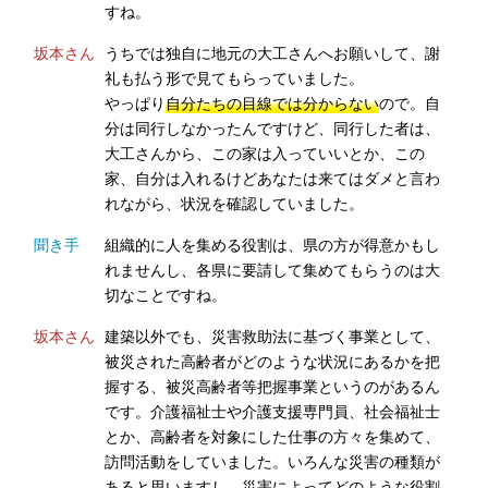
すね。
坂本さん
うちでは独自に地元の大工さんへお願いして、謝
礼も払う形で見てもらっていました。
やっぱり
自分たちの目線では分からない
ので。自
分は同行しなかったんですけど、同行した者は、
大工さんから、この家は入っていいとか、この
家、自分は入れるけどあなたは来てはダメと言わ
れながら、状況を確認していました。
聞き手
組織的に人を集める役割は、県の方が得意かもし
れませんし、各県に要請して集めてもらうのは大
切なことですね。
坂本さん
建築以外でも、災害救助法に基づく事業として、
被災された高齢者がどのような状況にあるかを把
握する、被災高齢者等把握事業というのがあるん
です。介護福祉士や介護支援専門員、社会福祉士
とか、高齢者を対象にした仕事の方々を集めて、
訪問活動をしていました。いろんな災害の種類が
あると思いますし、災害によってどのような役割