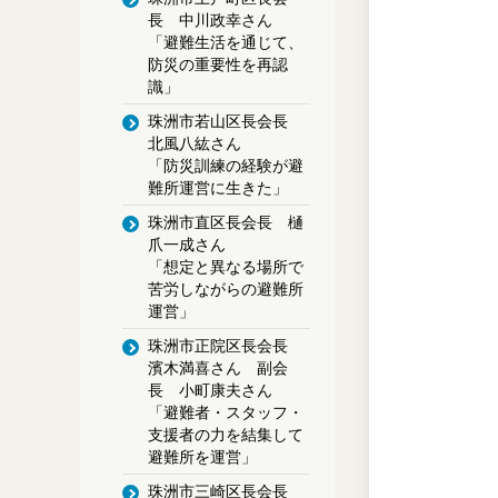
長 中川政幸さん
「避難生活を通じて、
防災の重要性を再認
識」
珠洲市若山区長会長
北風八紘さん
「防災訓練の経験が避
難所運営に生きた」
珠洲市直区長会長 樋
爪一成さん
「想定と異なる場所で
苦労しながらの避難所
運営」
珠洲市正院区長会長
濱木満喜さん 副会
長 小町康夫さん
「避難者・スタッフ・
支援者の力を結集して
避難所を運営」
珠洲市三崎区長会長