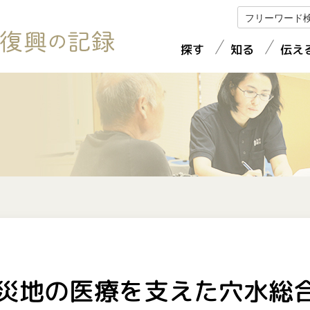
探す
知る
伝え
検証・復興プラン
地震・豪雨の被害
体験を語る
被災状況
復興へのあゆみ
復旧・復興
ビジュアルコンテンツ
被災者支援等
インフラの復旧・復興
地図から探す
報道コンテンツ紹介
災地の医療を支えた穴水総
初動対応と検証