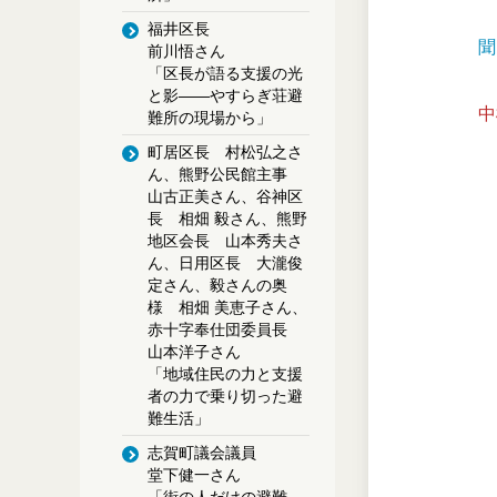
福井区長
聞
前川悟さん
「区長が語る支援の光
と影――やすらぎ荘避
中
難所の現場から」
町居区長 村松弘之さ
ん、熊野公民館主事
山古正美さん、谷神区
長 相畑 毅さん、熊野
地区会長 山本秀夫さ
ん、日用区長 大瀧俊
定さん、毅さんの奥
様 相畑 美恵子さん、
赤十字奉仕団委員長
山本洋子さん
「地域住民の力と支援
者の力で乗り切った避
難生活」
志賀町議会議員
堂下健一さん
「街の人だけの避難