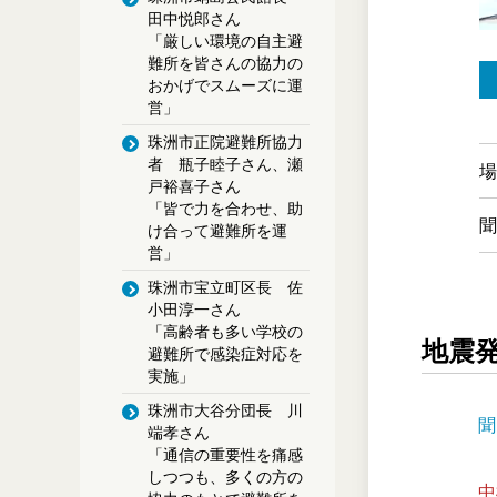
田中悦郎さん
「厳しい環境の自主避
難所を皆さんの協力の
おかげでスムーズに運
営」
珠洲市正院避難所協力
者 瓶子睦子さん、瀬
場
戸裕喜子さん
「皆で力を合わせ、助
聞
け合って避難所を運
営」
珠洲市宝立町区長 佐
小田淳一さん
「高齢者も多い学校の
地震
避難所で感染症対応を
実施」
珠洲市大谷分団長 川
聞
端孝さん
「通信の重要性を痛感
しつつも、多くの方の
中