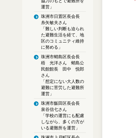
協力のもとで避難所を
運営」
珠洲市日置区長会長
糸矢敏夫さん
「難しい判断も迫られ
た避難生活を経て、地
区のコミュニティ維持
に努める」
珠洲市蛸島区長会長
梧 光洋さん 蛸島公
民館館長 田中 悦郎
さん
「想定にない大人数の
避難に苦労した避難所
運営」
珠洲市飯田区長会長
泉谷信七さん
「学校の運営にも配慮
しながら、多くの方が
いる避難所を運営」
珠洲市上戸町区長会