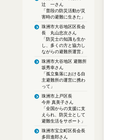
辻 一さん
「普段の防災活動が災
害時の避難に生きた」
珠洲市大谷地区区長会
長 丸山忠次さん
「防災士の知識も生か
し、多くの方と協力し
ながらの避難所運営」
珠洲市大谷地区 避難所
坂秀幸さん
「孤立集落における自
主避難所の運営に携わ
って」
珠洲市上戸区長
今井 真美子さん
「全国からの支援に支
えられ、
防災士として
避難生活をサポート」
珠洲市宝立町区長会長
多田進郎さん