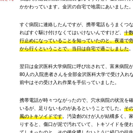
かかわっています。金沢の自宅で地震にあいました
すぐ病院に連絡したんですが、携帯電話もうまくつ
ればすぐ駆け付けなくてはいけないんですけど、
十
行止めになっていることを知っていたのと、夜道で
から行くということで、当日は自宅で過ごしました
翌日は金沢医科大学病院に呼び出されて、富来病院
80人の入院患者さんを全部金沢医科大学で受け入れ
前中はその受け入れ作業を手伝っていました。
携帯電話が時々つながったので、穴水病院の状況を
いるが、足りないものがあるということでした。
そ
風のトキソイドです
。汚染創のけが人が結構多く、
りすると、傷口が泥で汚れていて、トキソイドを使
てしまったのと、その後化膿しないように経口の抗