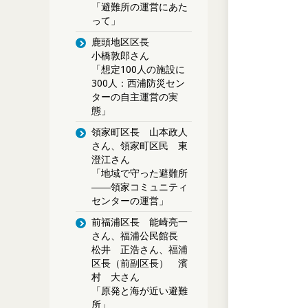
「避難所の運営にあた
って」
鹿頭地区区長
小橋敦郎さん
「想定100人の施設に
300人：西浦防災セン
ターの自主運営の実
態」
領家町区長 山本政人
さん、領家町区民 東
澄江さん
「地域で守った避難所
――領家コミュニティ
センターの運営」
前福浦区長 能崎亮一
さん、福浦公民館長
松井 正浩さん、福浦
区長（前副区長） 濱
村 大さん
「原発と海が近い避難
所」