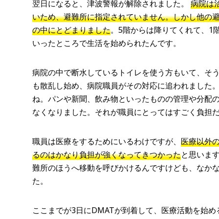
翌日になると、津波警報が解除されました。
病院は
いため、避難所に指定されていません。しかし他の
の中にとどまりました
。5階からは降りてくれて、1
いったところで生活を始められたんです。
病院の中で断水しているトイレを使う方もいて、そ
も散乱し始め、病院職員がその対応に追われました
ね。パンや新聞、飲み物といったものの管理や分配
なくなりました。それが職員にとってはすごく負担
職員は医療をするためにいるわけですが、
医療以外
るのはかなり負担が強くなってきつかった
と思いま
難所のほうへ移動を呼びかけるんですけども、なか
た。
ここまでが3日にDMATが到着して、医療活動を始め