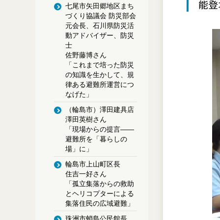
能登
七尾市矢田郷地区まち
づくり協議会 防災部会
元会長、石川県防災活
動アドバイザー、防災
士
佐野藤博さん
「これまで培った防災
の知識を生かして、規
律ある避難所運営につ
なげた」
（輪島市）澤田建具店
澤田英樹さん
「現場からの提言――
避難所を「暮らしの
場」に」
輪島市上山町区長
住吉一好さん
「孤立集落からの救助
とヘリコプターによる
集落住民の広域避難」
珠洲市蛸島公民館長