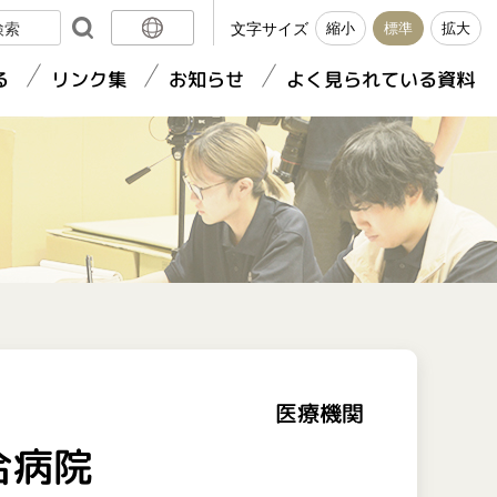
文字サイズ
縮小
標準
拡大
日本語
る
リンク集
お知らせ
よく見られている資料
English
簡体中文
繁體中文
医療機関
合病院