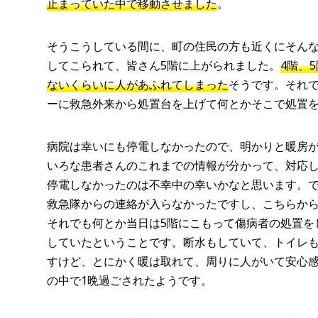
止まっていた中で移動させました
。
そうこうしている間に、町の住民の方も近くにそん
してこられて、皆さん5階に上がられました。
4階、
ないくらいに人があふれてしまった
そうです。それで
ーに救急外来から処置台を上げて何とかそこで処置
病院は幸いにも停電しなかったので、明かりと暖房
いろな患者さんのこれまでの情報が分かって、対応
停電しなかったのは不幸中の幸いかなと思います。
救急隊からの連絡が入らなかったですし、こちらか
それでも何とか当日は5階にこもって傷病者の処置を
していたということです。断水もしていて、トイレ
すけど、とにかく暖は取れて、周りに人がいて安心
の中で1晩過ごされたようです。