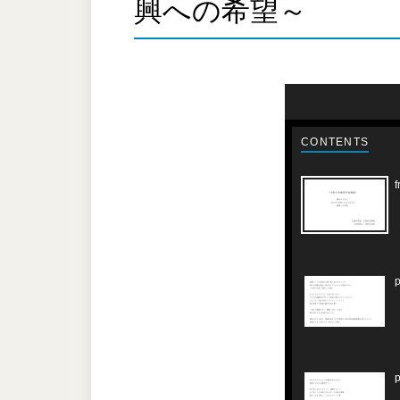
興への希望～
CONTENTS
f