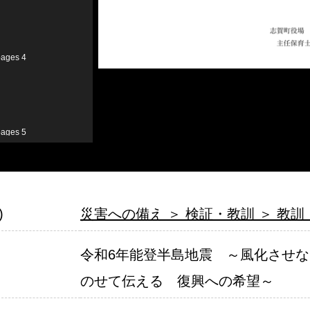
pages 4
pages 5
pages 6
)
災害への備え ＞ 検証・教訓 ＞ 教訓
令和6年能登半島地震　～風化させ
のせて伝える　復興への希望～
pages 7