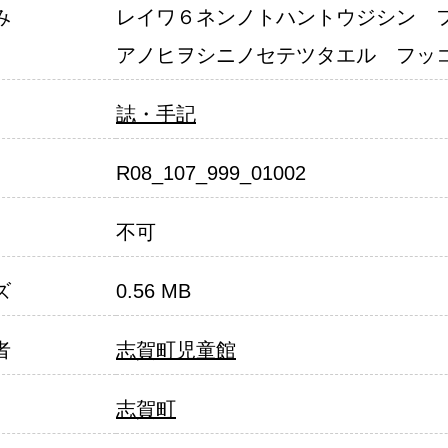
み
レイワ６ネンノトハントウジシン　
アノヒヲシニノセテツタエル　フッ
pages 8
誌・手記
R08_107_999_01002
pages 9
不可
pages 10
ズ
0.56 MB
者
志賀町児童館
pages 11
志賀町