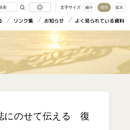
文字サイズ
縮小
標準
拡大
日本語
る
リンク集
お知らせ
よく見られている資料
English
簡体中文
繁體中文
誌にのせて伝える 復