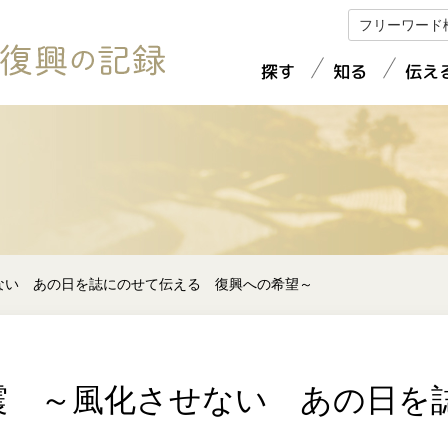
探す
知る
伝え
検証・復興プラン
地震・豪雨の被害
体験を語る
被災状況
復興へのあゆみ
復旧・復興
ビジュアルコンテンツ
ない あの日を誌にのせて伝える 復興への希望～
被災者支援等
インフラの復旧・復興
地図から探す
報道コンテンツ紹介
震 ～風化させない あの日を
初動対応と検証