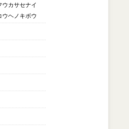
フウカサセナイ　
コウヘノキボウ