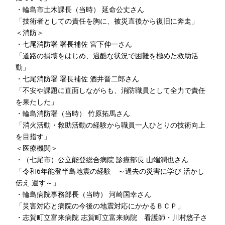
・
輪島市土木課長（当時） 延命公丈さん
「技術者としての責任を胸に、被災直後から復旧に奔走」
＜消防＞
・
七尾消防署 署長補佐 宮下伸一さん
「道路の損壊をはじめ、過酷な状況で困難を極めた救助活
動」
・
七尾消防署 署長補佐 酒井晋二郎さん
「不安や課題に直面しながらも、消防職員として全力で責任
を果たした」
・
輪島消防署（当時） 竹原拓馬さん
「消火活動・救助活動の経験から職員一人ひとりの技術向上
を目指す」
＜医療機関＞
・
（七尾市）公立能登総合病院 診療部長 山端潤也さん
「令和6年能登半島地震の経験 ～過去の災害に学び 活かし
伝え 遺す～」
・
輪島病院事務部長（当時） 河崎国幸さん
「災害対応と病院の今後の地震対応にかかるＢＣＰ」
・
志賀町立富来病院 志賀町立富来病院 看護師・川村悠子さ