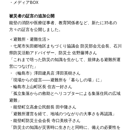
・
メディアBOX
被災者の証言の追加公開
能登の消防や医療従事者、教育関係者など、新たに35名の
方々の証言を公開しました。
＜避難所・避難生活＞
・
七尾市矢田郷地区まちづくり協議会 防災部会元会長、石川
県防災活動アドバイザー、防災士 佐野藤博さん
「これまで培った防災の知識を生かして、規律ある避難所運
営につなげた」
・
（輪島市）澤田建具店 澤田英樹さん
「現場からの提言――避難所を「暮らしの場」に」
・
輪島市上山町区長 住吉一好さん
「孤立集落からの救助とヘリコプターによる集落住民の広域
避難」
・
能登町立高倉公民館長 田中隆さん
「避難所運営を経て、地域のつながりの大事さを再認識」
・
能登町防災士会会長 寺口美枝子さん
「防災士の知識が災害時に生きたと同時に、備えの必要性を