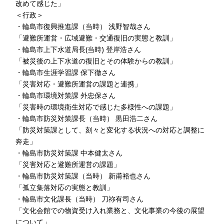
改めて感じた」
＜行政＞
・
輪島市復興推進課（当時） 浅野智哉さん
「避難所運営・広域避難・交通復旧の実態と教訓」
・
輪島市上下水道局長(当時) 登岸浩さん
「被災後の上下水道の復旧とその体験からの教訓」
・
輪島市生涯学習課 保下徹さん
「災害対応・避難所運営の課題と連携」
・
輪島市環境対策課 外忠保さん
「災害時の環境衛生対応で感じた多様性への課題」
・
輪島市防災対策課長（当時） 黒田浩二さん
「防災対策課として、刻々と変化する状況への対応と調整に
奔走」
・
輪島市防災対策課 中本健太さん
「災害対応と避難所運営の課題」
・
輪島市防災対策課（当時） 新甫裕也さん
「孤立集落対応の実態と教訓」
・
輪島市文化課長（当時） 刀祢有司さん
「文化会館での物資受け入れ業務と、文化事業の今後の展望
について」