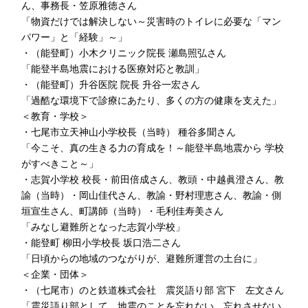
ん、事務長・笠原雅徳さん
「物資だけでは解決しない～災害時のトイレに必要な「マン
パワー」と「経験」～」
・
（能登町）小木クリニック院長 瀬島照弘さん
「能登半島地震における医療対応と教訓」
・
（能登町）升谷医院 院長 升谷一宏さん
「過酷な環境下で診療にあたり、多くの方の健康を支えた」
＜教育・学校＞
・
七尾市立天神山小学校長（当時） 種谷多聞さん
「今こそ、真の生きる力の育成を！～能登半島地震から 学校
がすべきこと～」
・
志賀小学校 校長・前田倍成さん、教頭・中越眞澄さん、教
諭（当時）・岡山佳代さん、教諭・野村理恵さん、教諭・側
垣宣生さん、町講師（当時）・毛利佳寿美さん
「みなし避難所となった志賀小学校」
・
能登町 柳田小学校長 坂口浩二さん
「日頃からの地域のつながりが、避難所運営の土台に」
＜企業・団体＞
・
（七尾市）のと鉄道株式会社 震災語り部 宮下 左文さん
「震災語り部として、地震のことを忘れない、忘れさせない