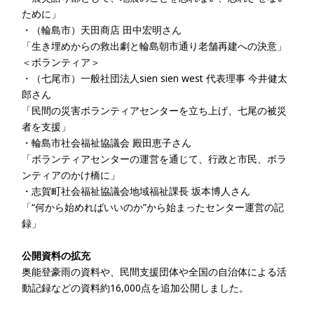
ために」
・
（輪島市）天田商店 田中宏明さん
「生き埋めからの救出劇と輪島朝市通り老舗再建への決意」
＜ボランティア＞
・
（七尾市）一般社団法人sien sien west 代表理事 今井健太
郎さん
「民間の災害ボランティアセンターを立ち上げ、七尾の被災
者を支援」
・
輪島市社会福祉協議会 殿田恵子さん
「ボランティアセンターの運営を通じて、行政と市民、ボラ
ンティアのかけ橋に」
・
志賀町社会福祉協議会地域福祉課長 坂本博人さん
「“何から始めればいいのか”から始まったセンター運営の記
録」
公開資料の拡充
奥能登豪雨の資料や、民間支援団体や全国の自治体による活
動記録などの資料約16,000点を追加公開しました。