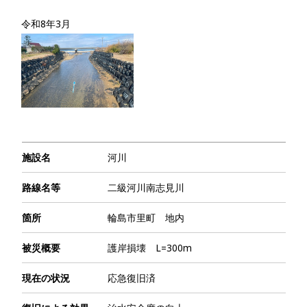
令和8年3月
施設名
河川
路線名等
二級河川南志見川
箇所
輪島市里町 地内
被災概要
護岸損壊 L=300m
現在の状況
応急復旧済